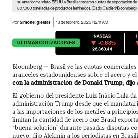
su anterior mandato, EE.UU. y Brasil acordaron cuotas de exportación d
687.000 toneladas de productos laminados. (Dado Galdieri/Bloomberg)
Por
Simone Iglesias
13 de febrero, 2025 | 12:11 AM
NASDAQ
-0.83%
ÚLTIMAS
COTIZACIONES
26,363.44
Bloomberg — Brasil ve las cuotas comerciales 
aranceles estadounidenses sobre el acero y el
con la administración de Donald Trump, dijo 
El gobierno del presidente Luiz Inácio Lula da
administración Trump desde que el mandatari
a las importaciones de los metales a principio
limitan la cantidad de acero que Brasil expor
“buena solución” durante pasadas disputas co
nuevo, dijo Alckmin a los periodistas en Brasili