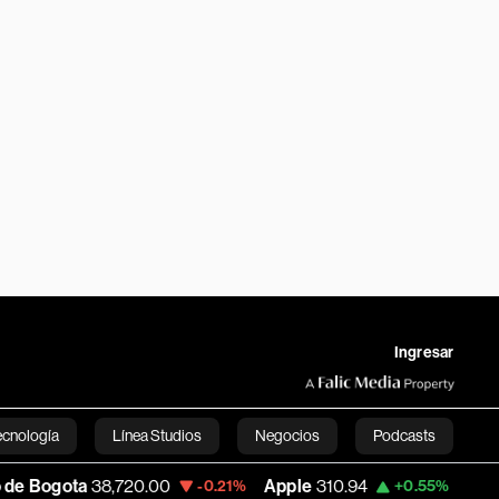
Ingresar
ecnología
Línea Studios
Negocios
Podcasts
,720.00
Apple
310.94
USD COP
3,175.95
-0.21%
+0.55%
English