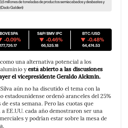
e 3,5 millones de toneladas de productos semiacabados y desbastes y
(Dado Galdieri)
IBOVESPA
S&P/BMV IPC
BTC/USD
-0.09%
-0.46%
-0.48%
177,726.17
66,525.18
64,474.53
como una alternativa potencial a los
 aluminio y
está abierto a las discusiones
ayer el vicepresidente Geraldo Alckmin.
 Silva aún no ha discutido el tema con la
o estadounidense ordenó aranceles del 25%
s de esta semana. Pero las cuotas que
ta a EE.UU. cada año demostraron ser una
merciales y podrían estar sobre la mesa de
a.