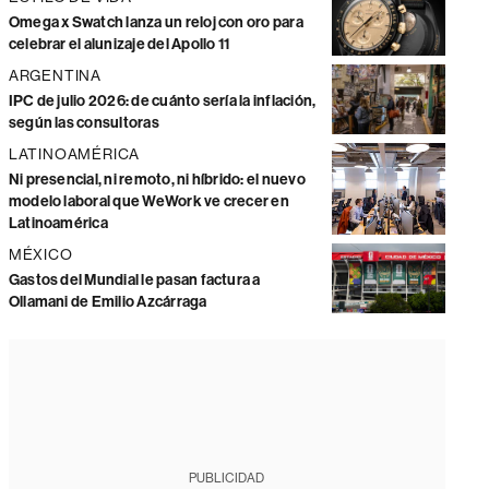
Omega x Swatch lanza un reloj con oro para
celebrar el alunizaje del Apollo 11
ARGENTINA
IPC de julio 2026: de cuánto sería la inflación,
según las consultoras
LATINOAMÉRICA
Ni presencial, ni remoto, ni híbrido: el nuevo
modelo laboral que WeWork ve crecer en
Latinoamérica
MÉXICO
Gastos del Mundial le pasan factura a
Ollamani de Emilio Azcárraga
PUBLICIDAD