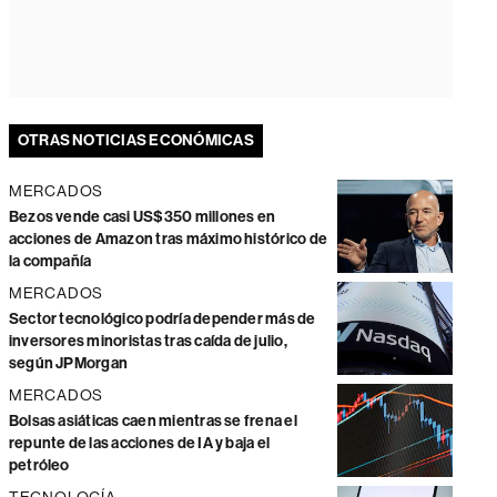
OTRAS NOTICIAS ECONÓMICAS
MERCADOS
Bezos vende casi US$350 millones en
acciones de Amazon tras máximo histórico de
la compañía
MERCADOS
Sector tecnológico podría depender más de
inversores minoristas tras caída de julio,
según JPMorgan
MERCADOS
Bolsas asiáticas caen mientras se frena el
repunte de las acciones de IA y baja el
petróleo
TECNOLOGÍA