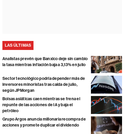
LAS ÚLTIMAS
Analistas prevén que Banxico deje sin cambio
la tasa mientras inflación baja a 3,13% en julio
Sector tecnológico podría depender más de
inversores minoristas tras caída de julio,
según JPMorgan
Bolsas asiáticas caen mientras se frena el
repunte de las acciones de IA y baja el
petróleo
Grupo Argos anuncia millonaria recompra de
acciones y promete duplicar el dividendo