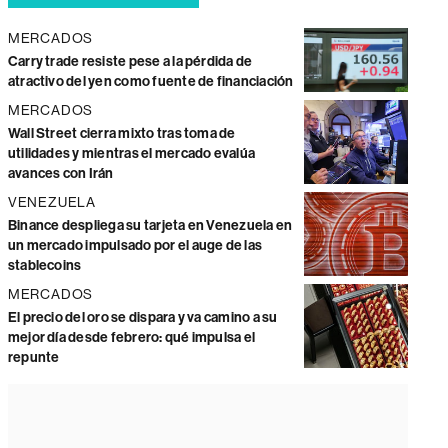
MERCADOS
Carry trade resiste pese a la pérdida de
atractivo del yen como fuente de financiación
MERCADOS
Wall Street cierra mixto tras toma de
utilidades y mientras el mercado evalúa
avances con Irán
VENEZUELA
Binance despliega su tarjeta en Venezuela en
un mercado impulsado por el auge de las
stablecoins
MERCADOS
El precio del oro se dispara y va camino a su
mejor día desde febrero: qué impulsa el
repunte