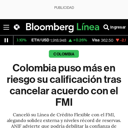
PUBLICIDAD
Ingresar
ETH/USD
+0.26%
Visa
-2.15%
MercadoL
1,918.948
362.50
COLOMBIA
Colombia puso más en
riesgo su calificación tras
cancelar acuerdo con el
FMI
Canceló su Línea de Crédito Flexible con el FMI,
alegando solidez externa y niveles récord de reservas.
ANIF advierte que podría debilitar la confianza de