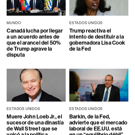
MUNDO
ESTADOS UNIDOS
Canadá lucha por llegar
Trump reactiva el
a un acuerdo antes de
intento de destituir a la
que el arancel del 50%
gobernadora Lisa Cook
de Trump agrave la
de la Fed
disputa
ESTADOS UNIDOS
ESTADOS UNIDOS
Muere John Loeb Jr., el
Barkin, de la Fed,
sucesor de una dinastía
advierte que el mercado
de Wall Street que se
laboral de EE.UU. está
volcó a la política
en un “equilibrio débil”