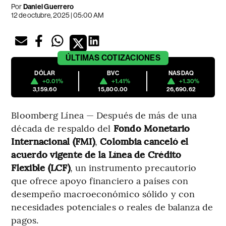
Por
Daniel Guerrero
12 de octubre, 2025 | 05:00 AM
ÚLTIMAS
COTIZACIONES
DÓLAR
BVC
NASDAQ
+0.01%
+1.41%
+1.30%
3,159.60
15,800.00
26,690.62
Bloomberg Línea — Después de más de una
década de respaldo del
Fondo Monetario
Internacional (FMI)
,
Colombia canceló el
acuerdo vigente de la Línea de Crédito
Flexible (LCF)
, un instrumento precautorio
que ofrece apoyo financiero a países con
desempeño macroeconómico sólido y con
necesidades potenciales o reales de balanza de
pagos.