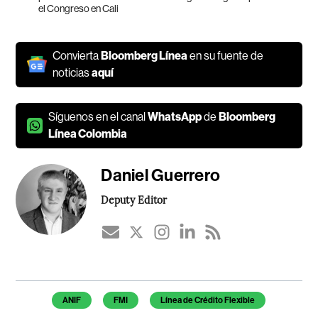
el Congreso en Cali
Convierta
Bloomberg Línea
en su fuente de
noticias
aquí
Síguenos en el canal
WhatsApp
de
Bloomberg
Línea Colombia
Daniel Guerrero
Deputy Editor
Temas de este artículo
ANIF
FMI
Línea de Crédito Flexible