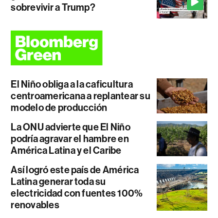
sobrevivir a Trump?
El Niño obliga a la caficultura
centroamericana a replantear su
modelo de producción
La ONU advierte que El Niño
podría agravar el hambre en
América Latina y el Caribe
Así logró este país de América
Latina generar toda su
electricidad con fuentes 100%
renovables