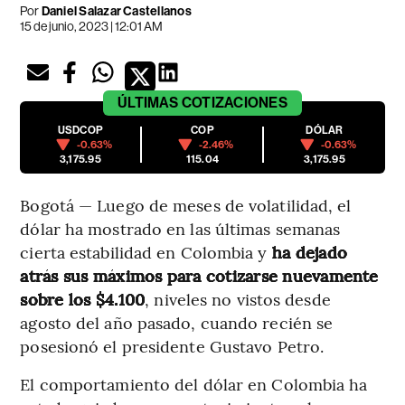
Por
Daniel Salazar Castellanos
15 de junio, 2023 | 12:01 AM
ÚLTIMAS
COTIZACIONES
USDCOP
COP
DÓLAR
-0.63%
-2.46%
-0.63%
3,175.95
115.04
3,175.95
Bogotá — Luego de meses de volatilidad, el
dólar ha mostrado en las últimas semanas
cierta estabilidad en Colombia y
ha dejado
atrás sus máximos para cotizarse nuevamente
sobre los $4.100
, niveles no vistos desde
agosto del año pasado, cuando recién se
posesionó el presidente Gustavo Petro.
El comportamiento del dólar en Colombia ha