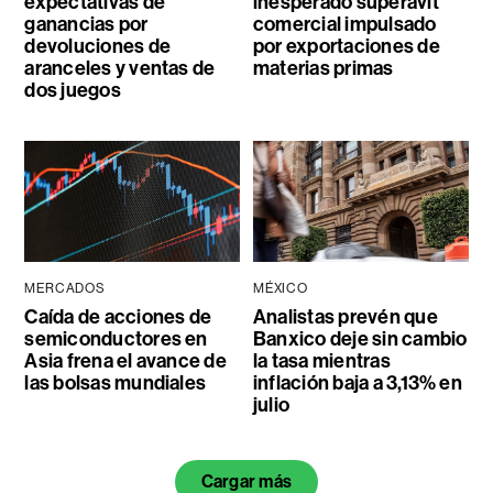
expectativas de
inesperado superávit
ganancias por
comercial impulsado
devoluciones de
por exportaciones de
aranceles y ventas de
materias primas
dos juegos
MERCADOS
MÉXICO
Caída de acciones de
Analistas prevén que
semiconductores en
Banxico deje sin cambio
Asia frena el avance de
la tasa mientras
las bolsas mundiales
inflación baja a 3,13% en
julio
Cargar más