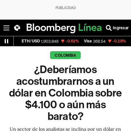
PUBLICIDAD
Ingresar
TH/USD
-0.62%
Visa
-0.28%
MercadoLibr
1,903.848
368.54
COLOMBIA
¿Deberíamos
acostumbrarnos a un
dólar en Colombia sobre
$4.100 o aún más
barato?
Un sector de los analistas se inclina por un dólar en