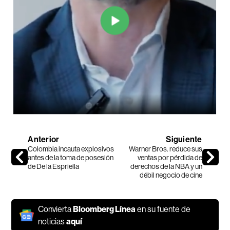
Anterior
Siguiente
Colombia incauta explosivos
Warner Bros. reduce sus
antes de la toma de posesión
ventas por pérdida de
de De la Espriella
derechos de la NBA y un
débil negocio de cine
Convierta
Bloomberg Línea
en su fuente de
noticias
aquí