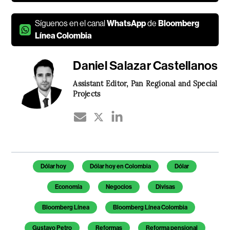
Síguenos en el canal
WhatsApp
de
Bloomberg
Línea Colombia
Daniel Salazar Castellanos
Assistant Editor, Pan Regional and Special
Projects
Temas de este artículo
Dólar hoy
Dólar hoy en Colombia
Dólar
Economía
Negocios
Divisas
Bloomberg Línea
Bloomberg Línea Colombia
Gustavo Petro
Reformas
Reforma pensional