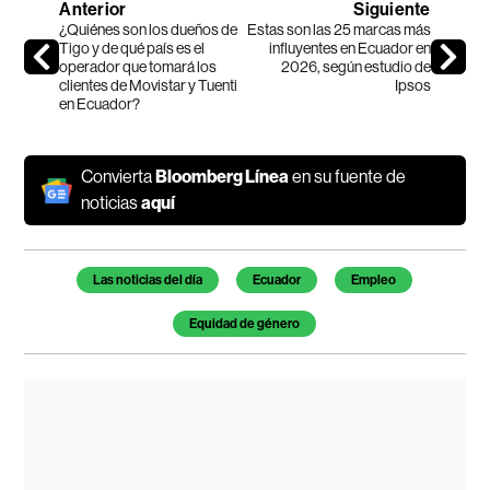
Anterior
Siguiente
¿Quiénes son los dueños de
Estas son las 25 marcas más
Tigo y de qué país es el
influyentes en Ecuador en
operador que tomará los
2026, según estudio de
clientes de Movistar y Tuenti
Ipsos
en Ecuador?
Convierta
Bloomberg Línea
en su fuente de
noticias
aquí
Temas de este artículo
Las noticias del día
Ecuador
Empleo
Equidad de género