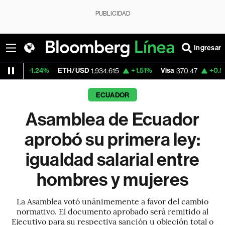
PUBLICIDAD
Ingresar
%
ETH/USD
+1.51%
Visa
+0.52%
Mercado
1,934.615
370.47
ECUADOR
Asamblea de Ecuador
aprobó su primera ley:
igualdad salarial entre
hombres y mujeres
La Asamblea votó unánimemente a favor del cambio
normativo. El documento aprobado será remitido al
Ejecutivo para su respectiva sanción u objeción total o