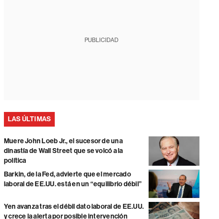
PUBLICIDAD
LAS ÚLTIMAS
Muere John Loeb Jr., el sucesor de una
dinastía de Wall Street que se volcó a la
política
Barkin, de la Fed, advierte que el mercado
laboral de EE.UU. está en un “equilibrio débil”
Yen avanza tras el débil dato laboral de EE.UU.
y crece la alerta por posible intervención