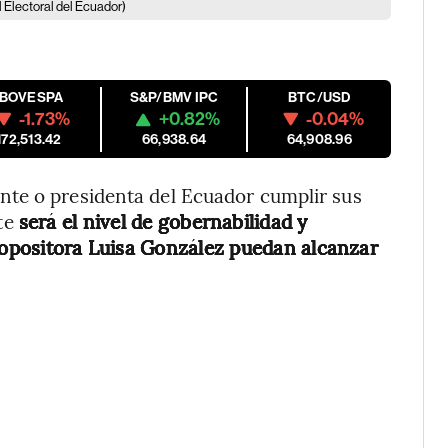
 Electoral del Ecuador)
IBOVESPA
S&P/BMV IPC
BTC/USD
-1.73%
+0.82%
-0.04%
172,513.42
66,938.64
64,908.96
nte o presidenta del Ecuador cumplir sus
te
será el nivel de gobernabilidad y
a opositora Luisa González puedan alcanzar