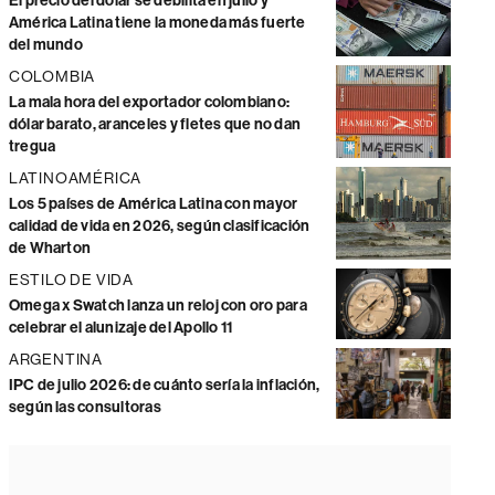
El precio del dólar se debilita en julio y
América Latina tiene la moneda más fuerte
del mundo
COLOMBIA
La mala hora del exportador colombiano:
dólar barato, aranceles y fletes que no dan
tregua
LATINOAMÉRICA
Los 5 países de América Latina con mayor
calidad de vida en 2026, según clasificación
de Wharton
ESTILO DE VIDA
Omega x Swatch lanza un reloj con oro para
celebrar el alunizaje del Apollo 11
ARGENTINA
IPC de julio 2026: de cuánto sería la inflación,
según las consultoras