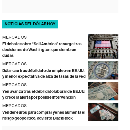
NOTICIAS DEL DÓLAR HOY
MERCADOS
El debate sobre “Sell América” resurge tras
decisiones de Washington que siembran
dudas
MERCADOS
Dólar cae tras débil dato de empleo en EE.UU.
y menor expectativa de alza de tasas de la Fed
MERCADOS
Yen avanza tras el débil dato laboral de EE.UU.
y crece la alerta por posible intervención
MERCADOS
Vender euros para comprar yenes aumenta el
riesgo geopolítico, advierte BlackRock