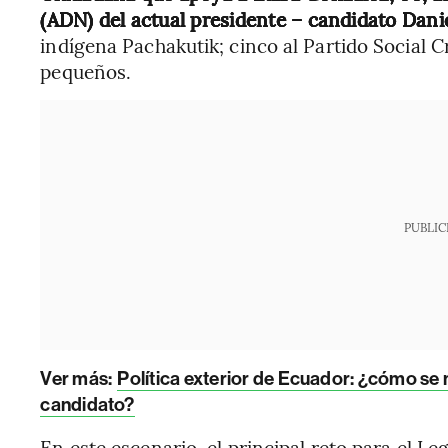
(ADN) del actual presidente – candidato Dan
indígena Pachakutik; cinco al Partido Social C
pequeños.
PUBLIC
Ver más:
Política exterior de Ecuador: ¿cómo se 
candidato?
En este escenario, el principal reto para el Leg