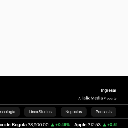
Ingresar
ecnología
Línea Studios
Negocios
Podcasts
ota
38,900.00
Apple
312.53
USD COP
3
+0.46%
+0.51%
English