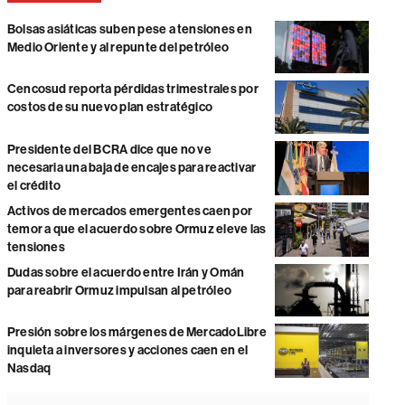
Bolsas asiáticas suben pese a tensiones en
Medio Oriente y al repunte del petróleo
Cencosud reporta pérdidas trimestrales por
costos de su nuevo plan estratégico
Presidente del BCRA dice que no ve
necesaria una baja de encajes para reactivar
el crédito
Activos de mercados emergentes caen por
temor a que el acuerdo sobre Ormuz eleve las
tensiones
Dudas sobre el acuerdo entre Irán y Omán
para reabrir Ormuz impulsan al petróleo
Presión sobre los márgenes de MercadoLibre
inquieta a inversores y acciones caen en el
Nasdaq