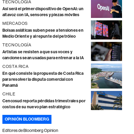
TECNOLOGÍA
Así será el primer dispositivo de OpenAI: un
altavoz con IA, sensores y piezas móviles
MERCADOS
Bolsas asiáticas suben pese a tensiones en
Medio Oriente y al repunte del petróleo
TECNOLOGÍA
Artistas se resisten a que sus voces y
canciones sean usadas para entrenar a la IA
COSTA RICA
En qué consiste la propuesta de Costa Rica
para resolver la disputa comercial con
Panamá
CHILE
Cencosud reporta pérdidas trimestrales por
costos de su nuevo plan estratégico
OPINIÓN BLOOMBERG
Editores de Bloomberg Opinion