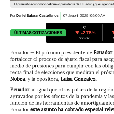
El gran reto económico del nuevo presidente de Ecuador: ¿qué urgencia f
Por
Daniel Salazar Castellanos
07 de abril, 2025 | 05:00 AM
C
-2.78%
ÚLTIMAS
COTIZACIONES
133.82
Ecuador — El próximo presidente de
Ecuador
fortalecer el proceso de ajuste fiscal para ase
medio de presiones para cumplir con las oblig
recta final de elecciones que medirán el próxi
Noboa
, y la opositora,
Luisa González.
Ecuador
, al igual que otros países de la regió
agravados por los efectos de la pandemia y l
función de las herramientas de amortiguamien
Ecuador
este asunto ha cobrado especial rele