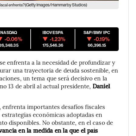
(Getty Images/Hammarby Studios)
iscal enfrenta?
NASDAQ
IBOVESPA
S&P/BMV IPC
-0.06%
-1.23%
-0.19%
26,348.35
175,546.36
66,396.15
se enfrenta a la necesidad de profundizar y
gurar una trayectoria de deuda sostenible, en
aciones, un tema que será decisivo en la
mo 13 de abril al actual presidente,
Daniel
n, enfrenta importantes desafíos fiscales
as estrategias económicas adoptadas en
to disponibles. No obstante, en el caso de
vancia en la medida en la que el país