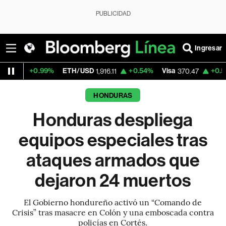
PUBLICIDAD
Ingresar
9%
ETH/USD
+0.54%
Visa
+0.52%
Mercado
1,916.11
370.47
HONDURAS
Honduras despliega
equipos especiales tras
ataques armados que
dejaron 24 muertos
El Gobierno hondureño activó un “Comando de
Crisis” tras masacre en Colón y una emboscada contra
policías en Cortés.