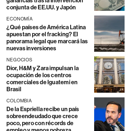
ganancias tras la intervención
conjunta de EE.UU. y Japón
ECONOMÍA
¿Qué países de América Latina
apuestan por el fracking? El
panorama legal que marcará las
nuevas inversiones
NEGOCIOS
Dior, H&M y Zara impulsan la
ocupación de los centros
comerciales de Iguatemi en
Brasil
COLOMBIA
De la Espriella recibe un país
sobreendeudado que crece
poco, pero con récords de
empleo y menos pobreza