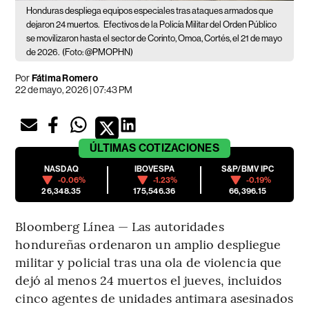
Honduras despliega equipos especiales tras ataques armados que
dejaron 24 muertos.
Efectivos de la Policía Militar del Orden Público
se movilizaron hasta el sector de Corinto, Omoa, Cortés, el 21 de mayo
de 2026.
(Foto: @PMOPHN)
Por
Fátima Romero
22 de mayo, 2026 | 07:43 PM
ÚLTIMAS
COTIZACIONES
NASDAQ
IBOVESPA
S&P/BMV IPC
-0.06%
-1.23%
-0.19%
26,348.35
175,546.36
66,396.15
Bloomberg Línea — Las autoridades
hondureñas ordenaron un amplio despliegue
militar y policial tras una ola de violencia que
dejó al menos 24 muertos el jueves, incluidos
cinco agentes de unidades antimara asesinados