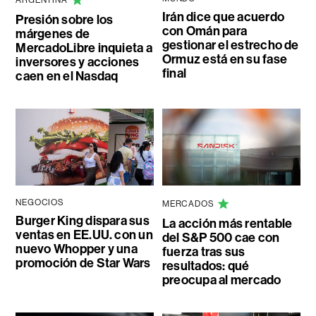
Irán dice que acuerdo
Presión sobre los
con Omán para
márgenes de
gestionar el estrecho de
MercadoLibre inquieta a
Ormuz está en su fase
inversores y acciones
final
caen en el Nasdaq
NEGOCIOS
MERCADOS
Burger King dispara sus
La acción más rentable
ventas en EE.UU. con un
del S&P 500 cae con
nuevo Whopper y una
fuerza tras sus
promoción de Star Wars
resultados: qué
preocupa al mercado