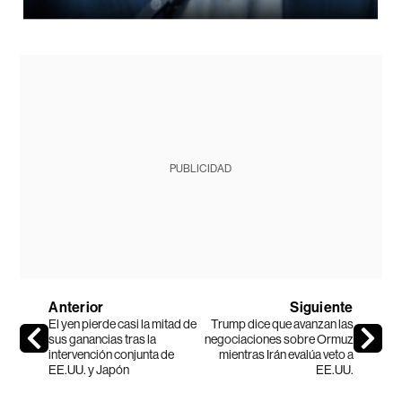
PUBLICIDAD
Anterior
Siguiente
El yen pierde casi la mitad de
Trump dice que avanzan las
sus ganancias tras la
negociaciones sobre Ormuz
intervención conjunta de
mientras Irán evalúa veto a
EE.UU. y Japón
EE.UU.