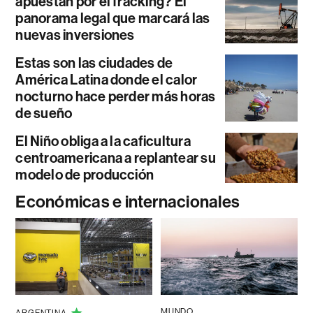
apuestan por el fracking? El
panorama legal que marcará las
nuevas inversiones
Estas son las ciudades de
América Latina donde el calor
nocturno hace perder más horas
de sueño
El Niño obliga a la caficultura
centroamericana a replantear su
modelo de producción
Económicas e internacionales
MUNDO
ARGENTINA