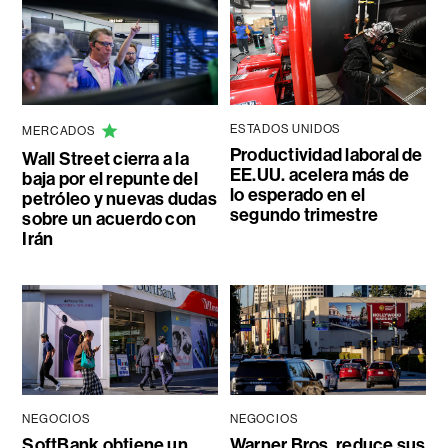
ESTADOS UNIDOS
MERCADOS
Productividad laboral de
Wall Street cierra a la
EE.UU. acelera más de
baja por el repunte del
lo esperado en el
petróleo y nuevas dudas
segundo trimestre
sobre un acuerdo con
Irán
NEGOCIOS
NEGOCIOS
SoftBank obtiene un
Warner Bros. reduce sus