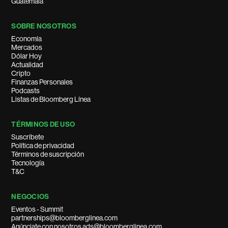
Guatemala
SOBRE NOSOTROS
Economía
Mercados
Dólar Hoy
Actualidad
Cripto
Finanzas Personales
Podcasts
Listas de Bloomberg Línea
TÉRMINOS DE USO
Suscríbete
Política de privacidad
Términos de suscripción
Tecnología
T&C
NEGOCIOS
Eventos - Summit
partnerships@bloomberglinea.com
Anúnciate con nosotros ads@bloomberglinea.com