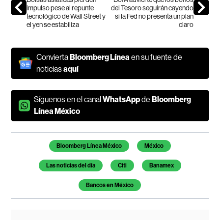
impulso pese al repunte
del Tesoro seguirán cayendo
tecnológico de Wall Street y
si la Fed no presenta un plan
el yen se estabiliza
claro
Convierta
Bloomberg Línea
en su fuente de
noticias
aquí
Síguenos en el canal
WhatsApp
de
Bloomberg
Línea México
Temas de este artículo
Bloomberg Línea México
México
Las noticias del día
Citi
Banamex
Bancos en México