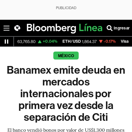
PUBLICIDAD
Ingresar
+0.04%
ETH/USD
-0.17%
Visa
63,765.80
1,864.37
365.67
MÉXICO
Banamex emite deuda en
mercados
internacionales por
primera vez desde la
separación de Citi
El banco vendió bonos por valor de US$1.300 millones