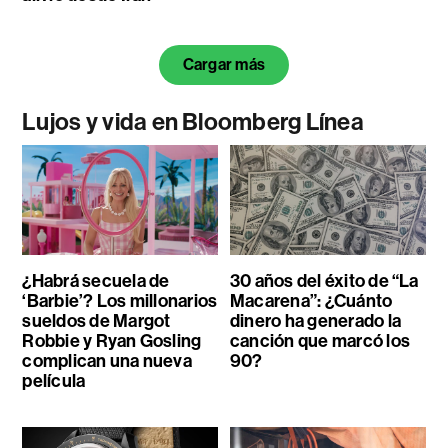
Cargar más
Lujos y vida en Bloomberg Línea
¿Habrá secuela de
30 años del éxito de “La
‘Barbie’? Los millonarios
Macarena”: ¿Cuánto
sueldos de Margot
dinero ha generado la
Robbie y Ryan Gosling
canción que marcó los
complican una nueva
90?
película