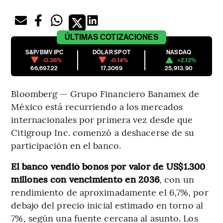
ÚLTIMAS
COTIZACIONES
S&P/BMV IPC
DÓLAR SPOT
NASDAQ
-0.36%
-0.14%
+2.13%
66,697.22
17.3069
25,913.90
Bloomberg — Grupo Financiero Banamex de
México está recurriendo a los mercados
internacionales por primera vez desde que
Citigroup Inc. comenzó a deshacerse de su
participación en el banco.
El banco vendió bonos por valor de US$1.300
millones con vencimiento en 2036
, con un
rendimiento de aproximadamente el 6,7%, por
debajo del precio inicial estimado en torno al
7%, según una fuente cercana al asunto. Los