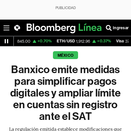
PUBLICIDAD
Ingresar
+0.70%
ETH/USD
+0.37%
Visa
+0.
45.00
1,912.96
370.47
MÉXICO
Banxico emite medidas
para simplificar pagos
digitales y ampliar límite
en cuentas sin registro
ante el SAT
La regulación emitida establece modificaciones que