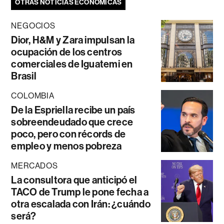
OTRAS NOTICIAS ECONÓMICAS
NEGOCIOS
Dior, H&M y Zara impulsan la
ocupación de los centros
comerciales de Iguatemi en
Brasil
COLOMBIA
De la Espriella recibe un país
sobreendeudado que crece
poco, pero con récords de
empleo y menos pobreza
MERCADOS
La consultora que anticipó el
TACO de Trump le pone fecha a
otra escalada con Irán: ¿cuándo
será?