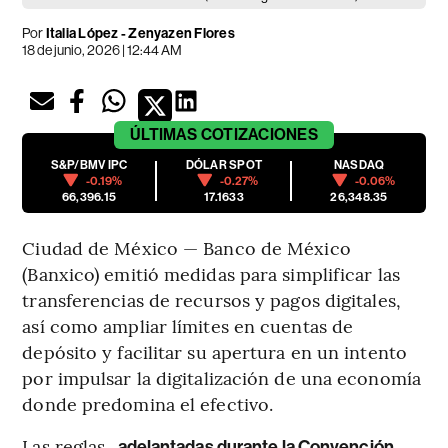
Por
Italia López
-
Zenyazen Flores
18 de junio, 2026 | 12:44 AM
ÚLTIMAS
COTIZACIONES
S&P/BMV IPC
DÓLAR SPOT
NASDAQ
-0.19%
-0.27%
-0.06%
66,396.15
17.1633
26,348.35
Ciudad de México — Banco de México
(Banxico) emitió medidas para simplificar las
transferencias de recursos y pagos digitales,
así como ampliar límites en cuentas de
depósito y facilitar su apertura en un intento
por impulsar la digitalización de una economía
donde predomina el efectivo.
Las reglas,
adelantadas durante la Convención