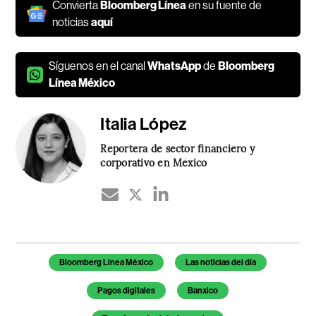
Convierta
Bloomberg Línea
en su fuente de
noticias
aquí
Síguenos en el canal
WhatsApp
de
Bloomberg
Línea México
Italia López
Reportera de sector financiero y
corporativo en México
Temas de este artículo
Bloomberg Línea México
Las noticias del día
Pagos digitales
Banxico