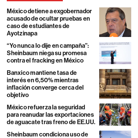
México detiene a exgobernador
acusado de ocultar pruebas en
caso de estudiantes de
Ayotzinapa
“Yo nunca lo dije en campaña”:
Sheinbaum niega su promesa
contra el fracking en México
Banxico mantiene tasa de
interés en 6,50% mientras
inflación converge cerca del
objetivo
México refuerza la seguridad
para reanudar las exportaciones
de aguacate tras freno de EE.UU.
Sheinbaum condiciona uso de