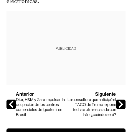
electrónicas.
PUBLICIDAD
Anterior
Siguiente
Dior, H&M y Zara impulsan la
La consultora que anticipó el
ocupación de los centros
TACO de Trump le pone
comerciales de Iguatemi en
fecha a otra escalada con
Brasil
Irán: ¿cuándo será?