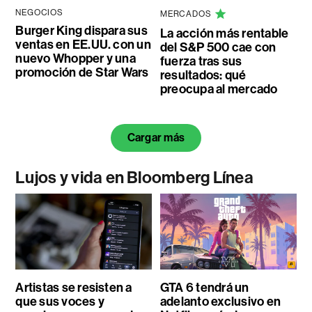
NEGOCIOS
MERCADOS
Burger King dispara sus
La acción más rentable
ventas en EE.UU. con un
del S&P 500 cae con
nuevo Whopper y una
fuerza tras sus
promoción de Star Wars
resultados: qué
preocupa al mercado
Cargar más
Lujos y vida en Bloomberg Línea
Artistas se resisten a
GTA 6 tendrá un
que sus voces y
adelanto exclusivo en