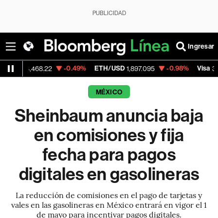
PUBLICIDAD
Ingresar
-0.49%
ETH/USD
-0.98%
Visa
-
468.22
1,897.095
368.54
MÉXICO
Sheinbaum anuncia baja
en comisiones y fija
fecha para pagos
digitales en gasolineras
La reducción de comisiones en el pago de tarjetas y
vales en las gasolineras en México entrará en vigor el 1
de mayo para incentivar pagos digitales.