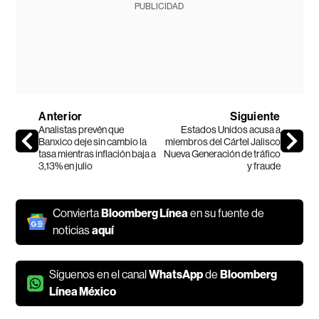
PUBLICIDAD
Anterior
Siguiente
Analistas prevén que
Estados Unidos acusa a
Banxico deje sin cambio la
miembros del Cártel Jalisco
tasa mientras inflación baja a
Nueva Generación de tráfico
3,13% en julio
y fraude
Convierta
Bloomberg Línea
en su fuente de
noticias
aquí
Síguenos en el canal
WhatsApp
de
Bloomberg
Línea México