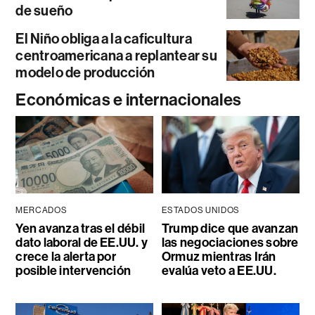
de sueño
El Niño obliga a la caficultura
centroamericana a replantear su
modelo de producción
Económicas e internacionales
MERCADOS
ESTADOS UNIDOS
Yen avanza tras el débil
Trump dice que avanzan
dato laboral de EE.UU. y
las negociaciones sobre
crece la alerta por
Ormuz mientras Irán
posible intervención
evalúa veto a EE.UU.