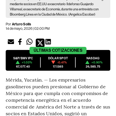
mediante socios en EE.UU: exsecretario
Ildefonso Guajardo
Villarreal, exsecretario de Economía, durante una entrevista con
Bloomberg Línea en la Ciudad de México.
(Angelica Escobar)
Por
Arturo Solís
14 de mayo, 2026 | 02:00 PM
ÚLTIMAS
COTIZACIONES
S&P/BMV IPC
DÓLAR SPOT
NASDAQ
+1.03%
-0.41%
+0.90%
67,077.40
17.1385
26,585.75
Mérida, Yucatán. — Los empresarios
gasolineros pueden presionar al Gobierno de
México para que cumpla con compromisos de
competencia energética en el acuerdo
comercial de América del Norte a través de sus
socios en Estados Unidos, sugirió un