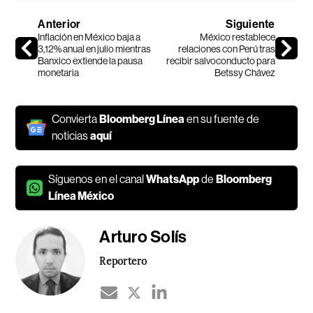
Anterior
Siguiente
Inflación en México baja a
México restablece
3,12% anual en julio mientras
relaciones con Perú tras
Banxico extiende la pausa
recibir salvoconducto para
monetaria
Betssy Chávez
Convierta
Bloomberg Línea
en su fuente de
noticias
aquí
Síguenos en el canal
WhatsApp
de
Bloomberg
Línea México
Arturo Solís
Reportero