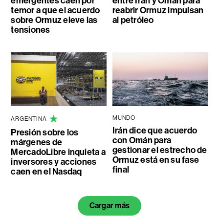
emergentes caen por
entre Irán y Omán para
temor a que el acuerdo
reabrir Ormuz impulsan
sobre Ormuz eleve las
al petróleo
tensiones
MUNDO
ARGENTINA
Irán dice que acuerdo
Presión sobre los
con Omán para
márgenes de
gestionar el estrecho de
MercadoLibre inquieta a
Ormuz está en su fase
inversores y acciones
final
caen en el Nasdaq
Cargar más