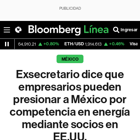
PUBLICIDAD
Ingresar
+0.80%
ETH/USD
+0.46%
Visa
4,910.21
1,914.613
364.33
MÉXICO
Exsecretario dice que
empresarios pueden
presionar a México por
competencia en energía
mediante socios en
EE.UU.