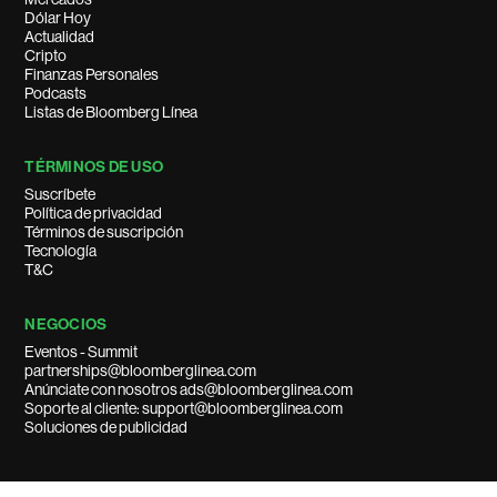
Dólar Hoy
Actualidad
Cripto
Finanzas Personales
Podcasts
Listas de Bloomberg Línea
TÉRMINOS DE USO
Suscríbete
Política de privacidad
Términos de suscripción
Tecnología
T&C
NEGOCIOS
Eventos - Summit
partnerships@bloomberglinea.com
Anúnciate con nosotros ads@bloomberglinea.com
Soporte al cliente: support@bloomberglinea.com
Soluciones de publicidad