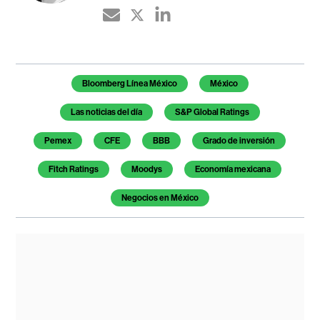
Temas de este artículo
Bloomberg Línea México
México
Las noticias del día
S&P Global Ratings
Pemex
CFE
BBB
Grado de inversión
Fitch Ratings
Moodys
Economía mexicana
Negocios en México