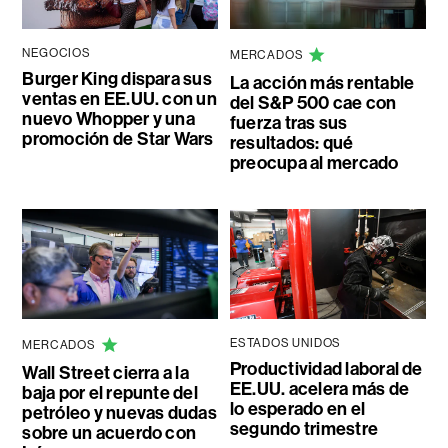
NEGOCIOS
MERCADOS
Burger King dispara sus
La acción más rentable
ventas en EE.UU. con un
del S&P 500 cae con
nuevo Whopper y una
fuerza tras sus
promoción de Star Wars
resultados: qué
preocupa al mercado
ESTADOS UNIDOS
MERCADOS
Productividad laboral de
Wall Street cierra a la
EE.UU. acelera más de
baja por el repunte del
lo esperado en el
petróleo y nuevas dudas
segundo trimestre
sobre un acuerdo con