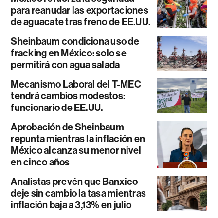
para reanudar las exportaciones
de aguacate tras freno de EE.UU.
Sheinbaum condiciona uso de
fracking en México: solo se
permitirá con agua salada
Mecanismo Laboral del T-MEC
tendrá cambios modestos:
funcionario de EE.UU.
Aprobación de Sheinbaum
repunta mientras la inflación en
México alcanza su menor nivel
en cinco años
Analistas prevén que Banxico
deje sin cambio la tasa mientras
inflación baja a 3,13% en julio