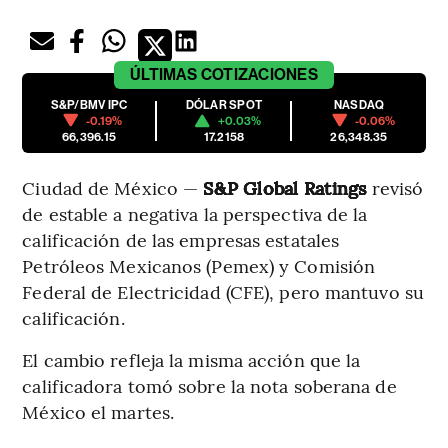
ÚLTIMAS
COTIZACIONES
S&P/BMV IPC
DÓLAR SPOT
NASDAQ
-0.19%
+0.03%
-0.06%
66,396.15
17.2158
26,348.35
Ciudad de México —
S&P Global Ratings
revisó
de estable a negativa la perspectiva de la
calificación de las empresas estatales
Petróleos Mexicanos (Pemex) y Comisión
Federal de Electricidad (CFE), pero mantuvo su
calificación.
El cambio refleja la misma acción que la
calificadora tomó sobre la nota soberana de
México el martes.