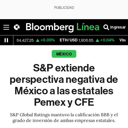
PUBLICIDAD
Ingresar
+0.05%
ETH/USD
+0.04%
Visa
4,427.25
1,906.65
370.47
MÉXICO
S&P extiende
perspectiva negativa de
México a las estatales
Pemex y CFE
S&P Global Ratings mantuvo la calificación BBB y el
grado de inversión de ambas empresas estatales.