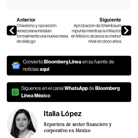
Anterior
Siguiente
Chavismo y oposición
Aprobación de Sheinbaum
venezolana instalan
repunta mientras la inflación
formalmente una nueva mesa
en México alcanza su menor
de diálogo
nivel en cinco años
Convierta
Bloomberg Línea
en su fuente de
noticias
aquí
Síguenos en el canal
WhatsApp
de
Bloomberg
Línea México
Italia López
Reportera de sector financiero y
corporativo en México