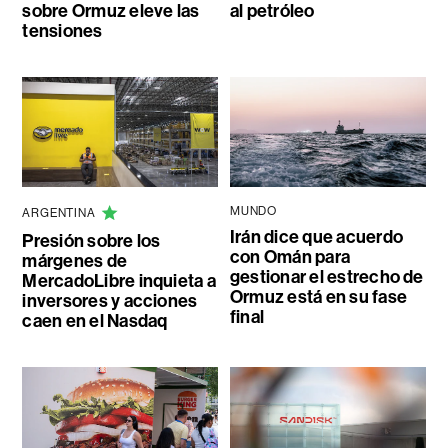
sobre Ormuz eleve las
al petróleo
tensiones
MUNDO
ARGENTINA
Irán dice que acuerdo
Presión sobre los
con Omán para
márgenes de
gestionar el estrecho de
MercadoLibre inquieta a
Ormuz está en su fase
inversores y acciones
final
caen en el Nasdaq