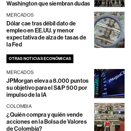
Washington que siembran dudas
MERCADOS
Dólar cae tras débil dato de
empleo en EE.UU. y menor
expectativa de alza de tasas de
la Fed
OTRAS NOTICIAS ECONÓMICAS
MERCADOS
JPMorgan eleva a 8.000 puntos
su objetivo para el S&P 500 por
impulso de la IA
COLOMBIA
¿Quién compra y quién vende
acciones en la Bolsa de Valores
de Colombia?