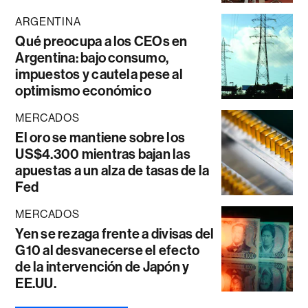
ARGENTINA
Qué preocupa a los CEOs en
Argentina: bajo consumo,
impuestos y cautela pese al
optimismo económico
MERCADOS
El oro se mantiene sobre los
US$4.300 mientras bajan las
apuestas a un alza de tasas de la
Fed
MERCADOS
Yen se rezaga frente a divisas del
G10 al desvanecerse el efecto
de la intervención de Japón y
EE.UU.