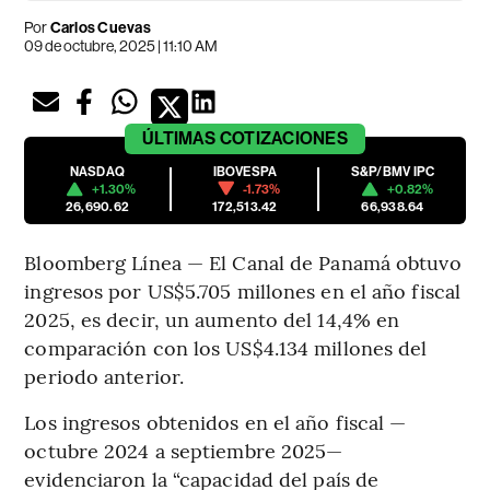
Por
Carlos Cuevas
09 de octubre, 2025 | 11:10 AM
ÚLTIMAS
COTIZACIONES
NASDAQ
IBOVESPA
S&P/BMV IPC
+1.30%
-1.73%
+0.82%
26,690.62
172,513.42
66,938.64
Bloomberg Línea — El Canal de Panamá obtuvo
ingresos por US$5.705 millones en el año fiscal
2025, es decir, un aumento del 14,4% en
comparación con los US$4.134 millones del
periodo anterior.
Los ingresos obtenidos en el año fiscal —
octubre 2024 a septiembre 2025—
evidenciaron la “capacidad del país de