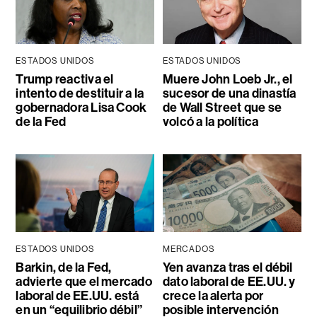
ESTADOS UNIDOS
ESTADOS UNIDOS
Trump reactiva el
Muere John Loeb Jr., el
intento de destituir a la
sucesor de una dinastía
gobernadora Lisa Cook
de Wall Street que se
de la Fed
volcó a la política
ESTADOS UNIDOS
MERCADOS
Barkin, de la Fed,
Yen avanza tras el débil
advierte que el mercado
dato laboral de EE.UU. y
laboral de EE.UU. está
crece la alerta por
en un “equilibrio débil”
posible intervención