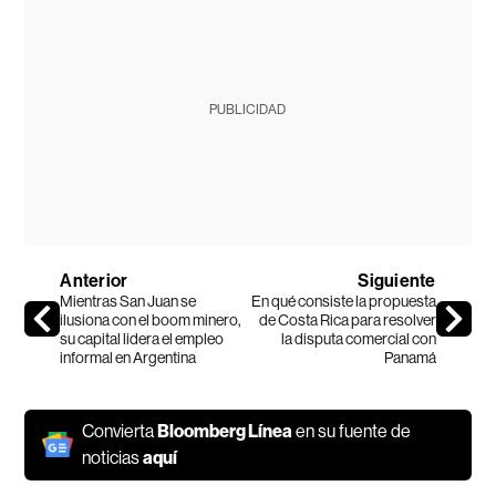
PUBLICIDAD
Anterior
Siguiente
Mientras San Juan se
En qué consiste la propuesta
ilusiona con el boom minero,
de Costa Rica para resolver
su capital lidera el empleo
la disputa comercial con
informal en Argentina
Panamá
Convierta
Bloomberg Línea
en su fuente de
noticias
aquí