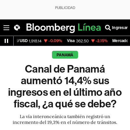
PUBLICIDAD
Ingresar
SD
-0.09%
Visa
-2.15%
MercadoLibre
1,918.14
362.50
1,821.7
PANAMÁ
Canal de Panamá
aumentó 14,4% sus
ingresos en el último año
fiscal, ¿a qué se debe?
La vía interonceánica también registró un
incremento del 19,3% en el número de tránsitos.