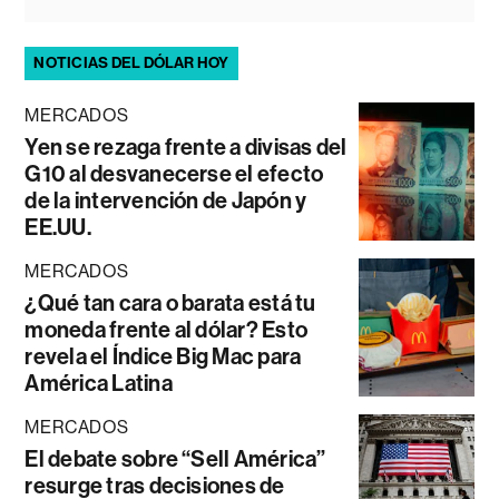
NOTICIAS DEL DÓLAR HOY
MERCADOS
Yen se rezaga frente a divisas del
G10 al desvanecerse el efecto
de la intervención de Japón y
EE.UU.
MERCADOS
¿Qué tan cara o barata está tu
moneda frente al dólar? Esto
revela el Índice Big Mac para
América Latina
MERCADOS
El debate sobre “Sell América”
resurge tras decisiones de