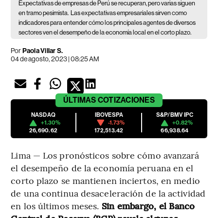
Expectativas de empresas de Perú se recuperan, pero varias siguen
en tramo pesimista.
Las expectativas empresariales sirven como
indicadores para entender cómo los principales agentes de diversos
sectores ven el desempeño de la economía local en el corto plazo.
Por
Paola Villar S.
04 de agosto, 2023 | 08:25 AM
ÚLTIMAS
COTIZACIONES
NASDAQ
IBOVESPA
S&P/BMV IPC
+1.30%
-1.73%
+0.82%
26,690.62
172,513.42
66,938.64
Lima — Los pronósticos sobre cómo avanzará
el desempeño de la economía peruana en el
corto plazo se mantienen inciertos, en medio
de una continua desaceleración de la actividad
en los últimos meses.
Sin embargo, el Banco