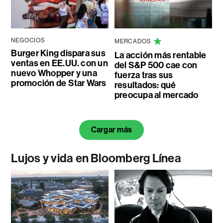
NEGOCIOS
MERCADOS
Burger King dispara sus
La acción más rentable
ventas en EE.UU. con un
del S&P 500 cae con
nuevo Whopper y una
fuerza tras sus
promoción de Star Wars
resultados: qué
preocupa al mercado
Cargar más
Lujos y vida en Bloomberg Línea