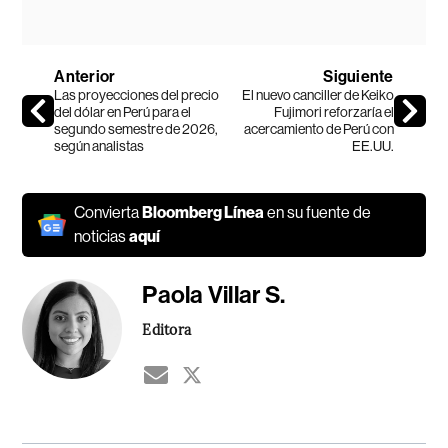
Anterior
Siguiente
Las proyecciones del precio
El nuevo canciller de Keiko
del dólar en Perú para el
Fujimori reforzaría el
segundo semestre de 2026,
acercamiento de Perú con
según analistas
EE.UU.
Convierta
Bloomberg Línea
en su fuente de
noticias
aquí
Paola Villar S.
Editora