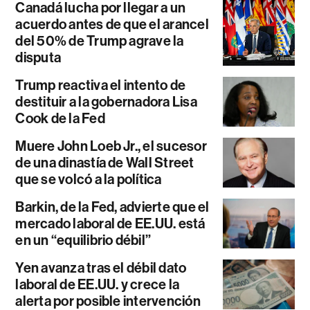
Canadá lucha por llegar a un
acuerdo antes de que el arancel
del 50% de Trump agrave la
disputa
Trump reactiva el intento de
destituir a la gobernadora Lisa
Cook de la Fed
Muere John Loeb Jr., el sucesor
de una dinastía de Wall Street
que se volcó a la política
Barkin, de la Fed, advierte que el
mercado laboral de EE.UU. está
en un “equilibrio débil”
Yen avanza tras el débil dato
laboral de EE.UU. y crece la
alerta por posible intervención