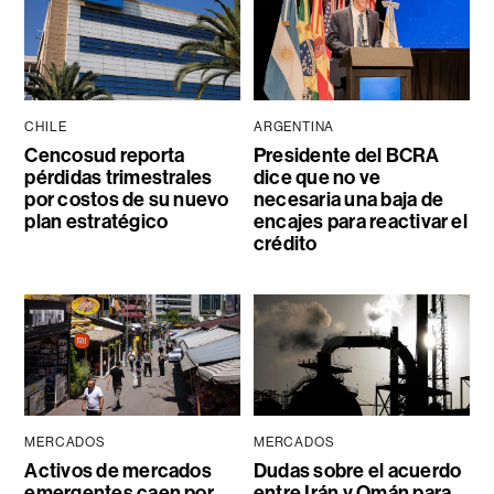
CHILE
ARGENTINA
Cencosud reporta
Presidente del BCRA
pérdidas trimestrales
dice que no ve
por costos de su nuevo
necesaria una baja de
plan estratégico
encajes para reactivar el
crédito
MERCADOS
MERCADOS
Activos de mercados
Dudas sobre el acuerdo
emergentes caen por
entre Irán y Omán para