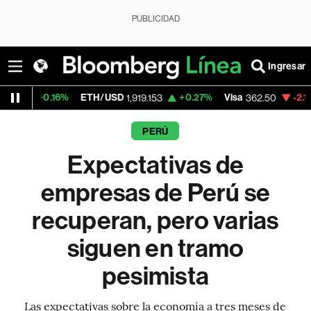
PUBLICIDAD
Ingresar
6%
ETH/USD
+0.27%
Visa
-2.15%
Mercado
1,919.153
362.50
PERÚ
Expectativas de
empresas de Perú se
recuperan, pero varias
siguen en tramo
pesimista
Las expectativas sobre la economía a tres meses de