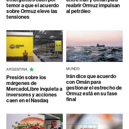
temor a que el acuerdo
reabrir Ormuz impulsan
sobre Ormuz eleve las
al petróleo
tensiones
MUNDO
ARGENTINA
Irán dice que acuerdo
Presión sobre los
con Omán para
márgenes de
gestionar el estrecho de
MercadoLibre inquieta a
Ormuz está en su fase
inversores y acciones
final
caen en el Nasdaq