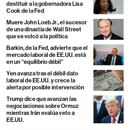
destituir a la gobernadora Lisa
Cook de la Fed
Muere John Loeb Jr., el sucesor
de una dinastía de Wall Street
que se volcó a la política
Barkin, de la Fed, advierte que el
mercado laboral de EE.UU. está
en un “equilibrio débil”
Yen avanza tras el débil dato
laboral de EE.UU. y crece la
alerta por posible intervención
Trump dice que avanzan las
negociaciones sobre Ormuz
mientras Irán evalúa veto a
EE.UU.