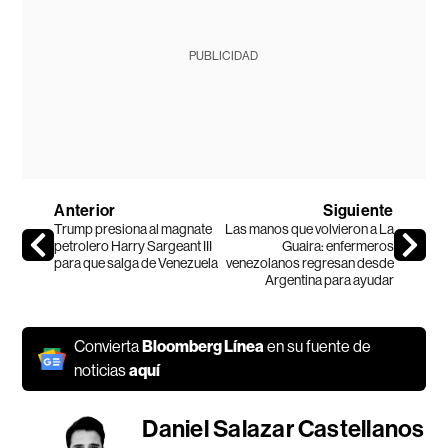
PUBLICIDAD
Anterior
Siguiente
Trump presiona al magnate
Las manos que volvieron a La
petrolero Harry Sargeant III
Guaira: enfermeros
para que salga de Venezuela
venezolanos regresan desde
Argentina para ayudar
Convierta
Bloomberg Línea
en su fuente de
noticias
aquí
Daniel Salazar Castellanos