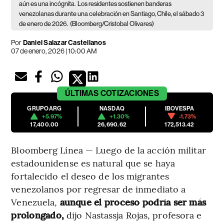
aún es una incógnita.
Los residentes sostienen banderas
venezolanas durante una celebración en Santiago, Chile, el sábado 3
de enero de 2026.
(Bloomberg/Cristobal Olivares)
Por
Daniel Salazar Castellanos
07 de enero, 2026 | 10:00 AM
ÚLTIMAS
COTIZACIONES
GRUPOARG
NASDAQ
IBOVESPA
+5.97%
+1.30%
-1.73%
17,400.00
26,690.62
172,513.42
Bloomberg Línea — Luego de la acción militar
estadounidense es natural que se haya
fortalecido el deseo de los migrantes
venezolanos por regresar de inmediato a
Venezuela,
aunque el proceso podría ser más
prolongado,
dijo Nastassja Rojas, profesora e