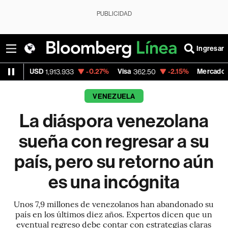
PUBLICIDAD
Ingresar
-0.27%
Visa
-2.15%
MercadoLibre
1,913.933
362.50
1,821.79
VENEZUELA
La diáspora venezolana
sueña con regresar a su
país, pero su retorno aún
es una incógnita
Unos 7,9 millones de venezolanos han abandonado su
país en los últimos diez años. Expertos dicen que un
eventual regreso debe contar con estrategias claras