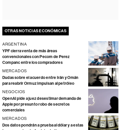
OTRAS NOTICIAS ECONÓMICAS
ARGENTINA
YPF cierra venta de más áreas
convencionales con Pecom de Perez
Companc entre los compradores
MERCADOS
Dudas sobre el acuerdo entre Irán y Omán
para reabrir Ormuz impulsan al petróleo
NEGOCIOS
OpenAI pide a juez desestimar demanda de
Apple por presunto robo de secretos
comerciales
MERCADOS
Dos datos pondrán a prueba al dólar y a estas