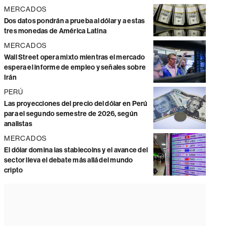
MERCADOS
Dos datos pondrán a prueba al dólar y a estas
tres monedas de América Latina
MERCADOS
Wall Street opera mixto mientras el mercado
espera el informe de empleo y señales sobre
Irán
PERÚ
Las proyecciones del precio del dólar en Perú
para el segundo semestre de 2026, según
analistas
MERCADOS
El dólar domina las stablecoins y el avance del
sector lleva el debate más allá del mundo
cripto