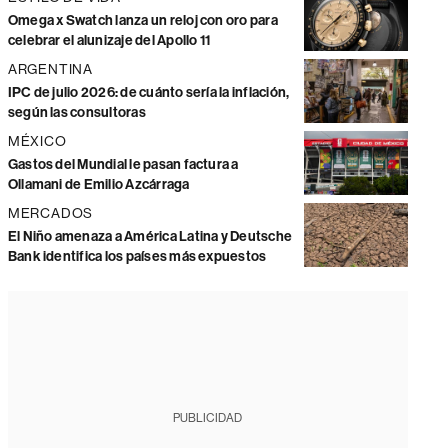
Omega x Swatch lanza un reloj con oro para
celebrar el alunizaje del Apollo 11
ARGENTINA
IPC de julio 2026: de cuánto sería la inflación,
según las consultoras
MÉXICO
Gastos del Mundial le pasan factura a
Ollamani de Emilio Azcárraga
MERCADOS
El Niño amenaza a América Latina y Deutsche
Bank identifica los países más expuestos
PUBLICIDAD