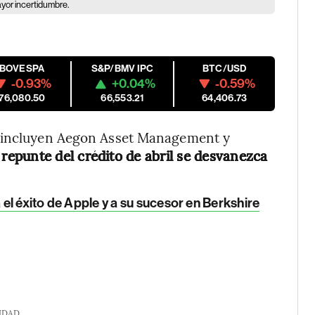
yor incertidumbre.
IBOVESPA
S&P/BMV IPC
BTC/USD
-0.93%
+0.04%
-0.59%
176,080.50
66,553.21
64,406.73
e incluyen Aegon Asset Management y
repunte del crédito de abril se desvanezca
 el éxito de Apple y a su sucesor en Berkshire
IDAD