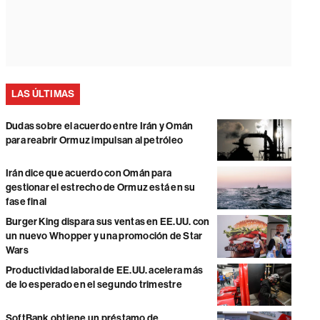
LAS ÚLTIMAS
Dudas sobre el acuerdo entre Irán y Omán
para reabrir Ormuz impulsan al petróleo
Irán dice que acuerdo con Omán para
gestionar el estrecho de Ormuz está en su
fase final
Burger King dispara sus ventas en EE.UU. con
un nuevo Whopper y una promoción de Star
Wars
Productividad laboral de EE.UU. acelera más
de lo esperado en el segundo trimestre
SoftBank obtiene un préstamo de