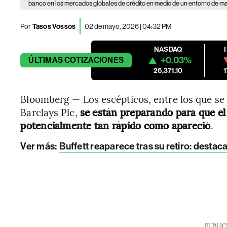
banco en los mercados globales de crédito en medio de un entorno de ma
Por
Tasos Vossos
02 de mayo, 2026 | 04:32 PM
NASDAQ
+0.03%
ÚLTIMAS
COTIZACIONES
26,371.10
Bloomberg — Los escépticos, entre los que s
Barclays Plc,
se están preparando para que el 
potencialmente tan rápido como apareció
.
Ver más:
Buffett reaparece tras su retiro: destaca
PUBLIC