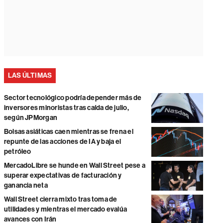
LAS ÚLTIMAS
Sector tecnológico podría depender más de
inversores minoristas tras caída de julio,
según JPMorgan
Bolsas asiáticas caen mientras se frena el
repunte de las acciones de IA y baja el
petróleo
MercadoLibre se hunde en Wall Street pese a
superar expectativas de facturación y
ganancia neta
Wall Street cierra mixto tras toma de
utilidades y mientras el mercado evalúa
avances con Irán