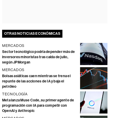
OTRAS NOTICIAS ECONÓMICAS
MERCADOS
Sector tecnológico podría depender más de
inversores minoristas tras caída de julio,
según JPMorgan
MERCADOS
Bolsas asiáticas caen mientras se frena el
repunte de las acciones de IA y baja el
petróleo
TECNOLOGÍA
Meta lanza Muse Code, su primer agente de
programación con IA para competir con
OpenAI y Anthropic