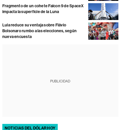
Fragmento de un cohete Falcon 9 de SpaceX
impacta la superficie de la Luna
Lula reduce su ventaja sobre Flávio
Bolsonaro rumbo a las elecciones, según
nueva encuesta
PUBLICIDAD
NOTICIAS DEL DÓLAR HOY