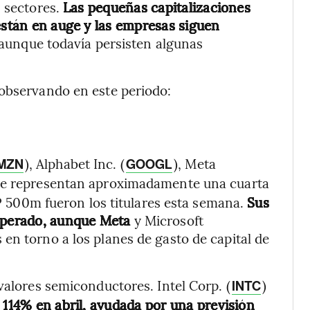
s sectores.
Las pequeñas capitalizaciones
 están en auge y las empresas siguen
 aunque todavía persisten algunas
 observando en este periodo:
), Alphabet Inc. (
), Meta
MZN
GOOGL
ue representan aproximadamente una cuarta
S&P 500m fueron los titulares esta semana.
Sus
esperado, aunque Meta
y Microsoft
en torno a los planes de gasto de capital de
valores semiconductores. Intel Corp. (
)
INTC
 114% en abril, ayudada por una previsión