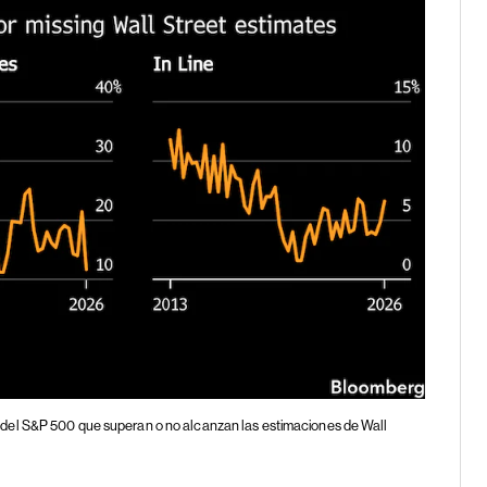
del S&P 500 que superan o no alcanzan las estimaciones de Wall