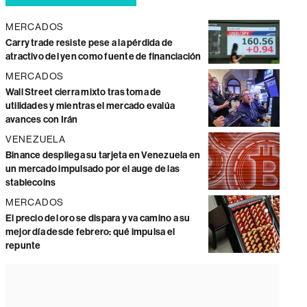
MERCADOS
Carry trade resiste pese a la pérdida de
atractivo del yen como fuente de financiación
MERCADOS
Wall Street cierra mixto tras toma de
utilidades y mientras el mercado evalúa
avances con Irán
VENEZUELA
Binance despliega su tarjeta en Venezuela en
un mercado impulsado por el auge de las
stablecoins
MERCADOS
El precio del oro se dispara y va camino a su
mejor día desde febrero: qué impulsa el
repunte