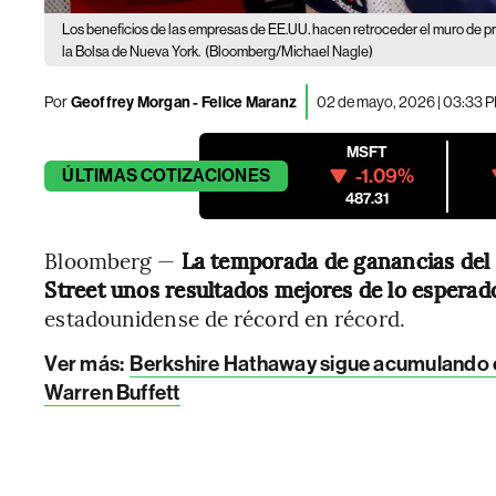
Los beneficios de las empresas de EE.UU. hacen retroceder el muro de p
la Bolsa de Nueva York.
(Bloomberg/Michael Nagle)
Por
Geoffrey Morgan - Felice Maranz
02 de mayo, 2026 | 03:33 
MSFT
-1.09%
ÚLTIMAS
COTIZACIONES
487.31
Bloomberg —
La temporada de ganancias del 
Street unos resultados mejores de lo esperad
estadounidense de récord en récord.
Ver más:
Berkshire Hathaway sigue acumulando ef
Warren Buffett