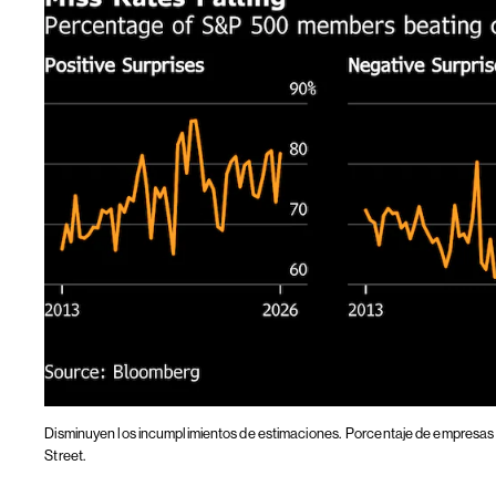
Disminuyen los incumplimientos de estimaciones.
Porcentaje de empresas 
Street.