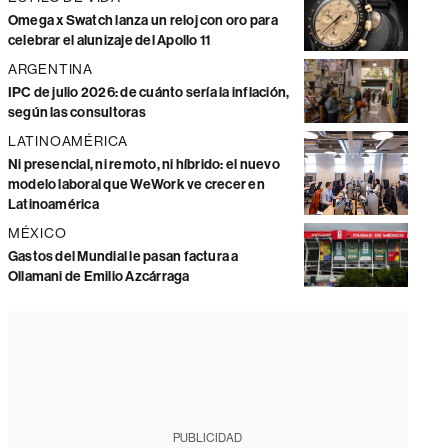
Omega x Swatch lanza un reloj con oro para
celebrar el alunizaje del Apollo 11
ARGENTINA
IPC de julio 2026: de cuánto sería la inflación,
según las consultoras
LATINOAMÉRICA
Ni presencial, ni remoto, ni híbrido: el nuevo
modelo laboral que WeWork ve crecer en
Latinoamérica
MÉXICO
Gastos del Mundial le pasan factura a
Ollamani de Emilio Azcárraga
PUBLICIDAD