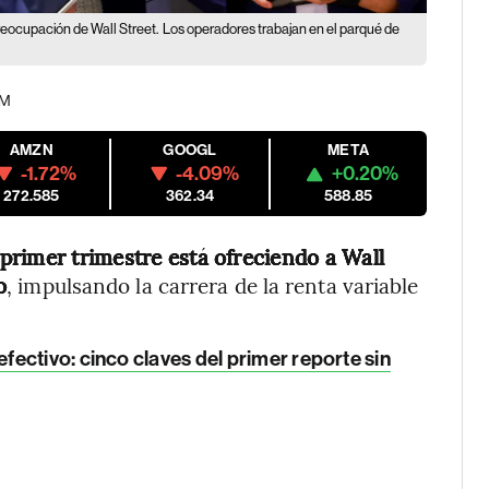
reocupación de Wall Street.
Los operadores trabajan en el parqué de
PM
AMZN
GOOGL
META
-1.72%
-4.09%
+0.20%
272.585
362.34
588.85
primer trimestre está ofreciendo a Wall
o
, impulsando la carrera de la renta variable
ectivo: cinco claves del primer reporte sin