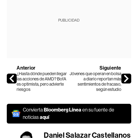
PUBLICIDAD
Anterior
Siguiente
¿Hasta dónde pueden llegar
Jóvenes que operan en bolsa
las acciones de AMD? BofA
a diario reportan más
es optimista, pero advierte
sentimientos de fracaso,
riesgos
según estudio
Convierta
Bloomberg Línea
en su fuente de
noticias
aquí
Daniel Salazar Castellanos