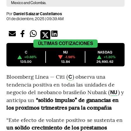
Mexico and Colombia.
Por
Daniel Salazar Castellanos
01 de diciembre, 2025 | 09:39 AM
ÚLTIMAS
COTIZACIONES
C
NU
NASDAQ
+0.88%
-1.98%
+1.30%
135.00
13.84
26,690.62
Bloomberg Línea — Citi (
) observa una
C
tendencia positiva en todas las unidades de
negocio del neobanco brasileño Nubank (
) y
NU
anticipa un
“sólido impulso” de ganancias en
los próximos trimestres para la compañía
“Este efecto de volante positivo se sustenta en
un sólido crecimiento de los préstamos