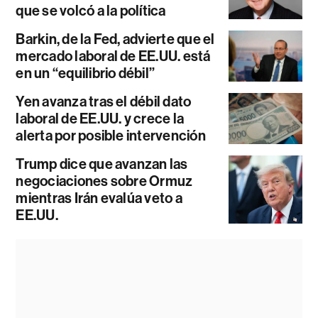
que se volcó a la política
Barkin, de la Fed, advierte que el
mercado laboral de EE.UU. está
en un “equilibrio débil”
Yen avanza tras el débil dato
laboral de EE.UU. y crece la
alerta por posible intervención
Trump dice que avanzan las
negociaciones sobre Ormuz
mientras Irán evalúa veto a
EE.UU.