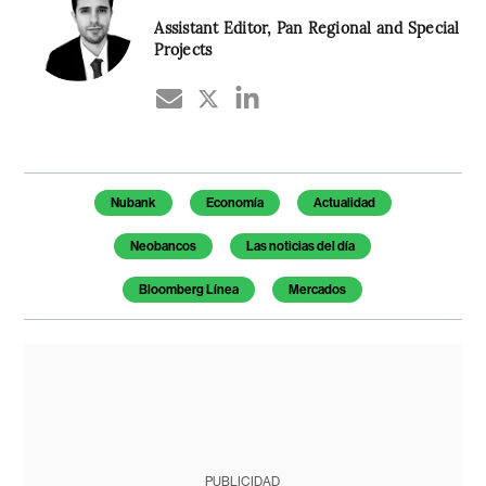
Assistant Editor, Pan Regional and Special
Projects
Temas de este artículo
Nubank
Economía
Actualidad
Neobancos
Las noticias del día
Bloomberg Línea
Mercados
PUBLICIDAD