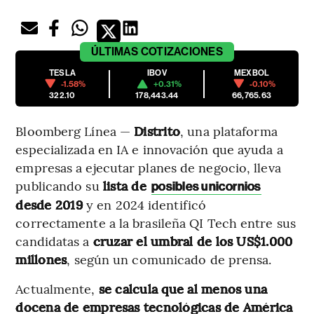
ÚLTIMAS
COTIZACIONES
TESLA
IBOV
MEXBOL
-1.58%
+0.31%
-0.10%
322.10
178,443.44
66,765.63
Bloomberg Línea —
Distrito
, una plataforma
especializada en IA e innovación que ayuda a
empresas a ejecutar planes de negocio, lleva
publicando su
lista de
posibles unicornios
desde 2019
y en 2024 identificó
correctamente a la brasileña QI Tech entre sus
candidatas a
cruzar el umbral de los US$1.000
millones
, según un comunicado de prensa.
Actualmente,
se calcula que al menos una
docena de empresas tecnológicas de América