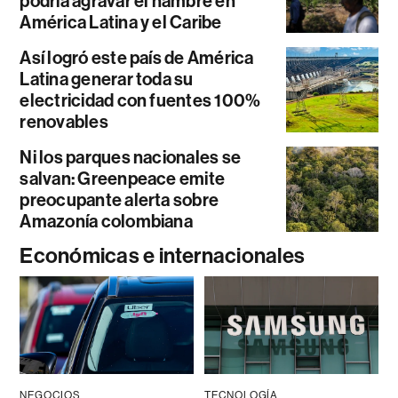
podría agravar el hambre en
América Latina y el Caribe
Así logró este país de América
Latina generar toda su
electricidad con fuentes 100%
renovables
Ni los parques nacionales se
salvan: Greenpeace emite
preocupante alerta sobre
Amazonía colombiana
Económicas e internacionales
NEGOCIOS
TECNOLOGÍA