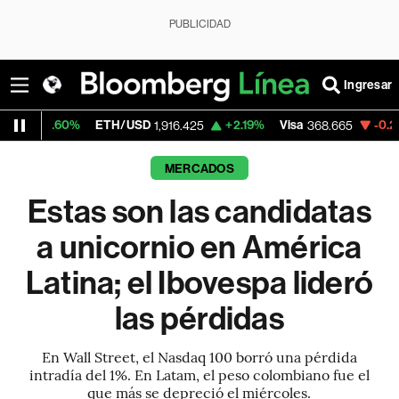
PUBLICIDAD
Ingresar
%
ETH/USD
+2.19%
Visa
-0.25%
Mercad
1,916.425
368.665
MERCADOS
Estas son las candidatas
a unicornio en América
Latina; el Ibovespa lideró
las pérdidas
En Wall Street, el Nasdaq 100 borró una pérdida
intradía del 1%. En Latam, el peso colombiano fue el
que más se depreció el miércoles.