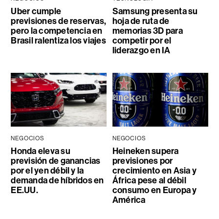
Uber cumple
Samsung presenta su
previsiones de reservas,
hoja de ruta de
pero la competencia en
memorias 3D para
Brasil ralentiza los viajes
competir por el
liderazgo en IA
NEGOCIOS
NEGOCIOS
Honda eleva su
Heineken supera
previsión de ganancias
previsiones por
por el yen débil y la
crecimiento en Asia y
demanda de híbridos en
África pese al débil
EE.UU.
consumo en Europa y
América