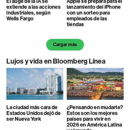
El auge de la IA se
Apple se prepara para el
extiende a las acciones
lanzamiento del iPhone
industriales, según
con un sorteo para
Wells Fargo
empleados de las
tiendas
Cargar más
Lujos y vida en Bloomberg Línea
La ciudad más cara de
¿Pensando en mudarte?
Estados Unidos dejó de
Estos son los mejores
ser Nueva York
países para vivir en
2026 en América Latina