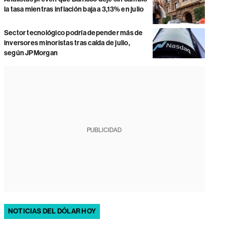
la tasa mientras inflación baja a 3,13% en julio
Sector tecnológico podría depender más de
inversores minoristas tras caída de julio,
según JPMorgan
PUBLICIDAD
NOTICIAS DEL DÓLAR HOY