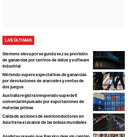
LAS ÚLTIMAS
Siemens eleva por segunda vez su previsión
de ganancias por centros de datos y software
industrial
Nintendo supera expectativas de ganancias
por devoluciones de aranceles y ventas de
dos juegos
Australia registra inesperado superávit
comercial impulsado por exportaciones de
materias primas
Caída de acciones de semiconductores en
Asia frena el avance de las bolsas mundiales
Analistas prevén que Banxico deje sin cambio