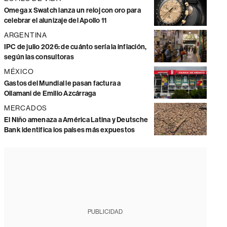
Omega x Swatch lanza un reloj con oro para
celebrar el alunizaje del Apollo 11
ARGENTINA
IPC de julio 2026: de cuánto sería la inflación,
según las consultoras
MÉXICO
Gastos del Mundial le pasan factura a
Ollamani de Emilio Azcárraga
MERCADOS
El Niño amenaza a América Latina y Deutsche
Bank identifica los países más expuestos
PUBLICIDAD