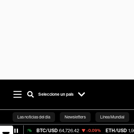
Seleccione un país
Las noticias del día
Newsletters
Línea Mundial
BTC/USD
64,726.42
ETH/USD
1,906.048
02%
-0.09%
-
Bloomberg 