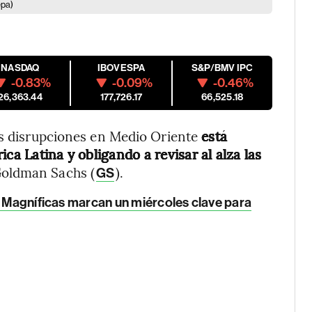
epa)
NASDAQ
IBOVESPA
S&P/BMV IPC
-0.83%
-0.09%
-0.46%
26,363.44
177,726.17
66,525.18
as disrupciones en Medio Oriente
está
ca Latina y obligando a revisar al alza las
Goldman Sachs (
).
GS
e Magníficas marcan un miércoles clave para