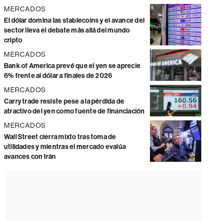
MERCADOS
El dólar domina las stablecoins y el avance del
sector lleva el debate más allá del mundo
cripto
MERCADOS
Bank of America prevé que el yen se aprecie
6% frente al dólar a finales de 2026
MERCADOS
Carry trade resiste pese a la pérdida de
atractivo del yen como fuente de financiación
MERCADOS
Wall Street cierra mixto tras toma de
utilidades y mientras el mercado evalúa
avances con Irán