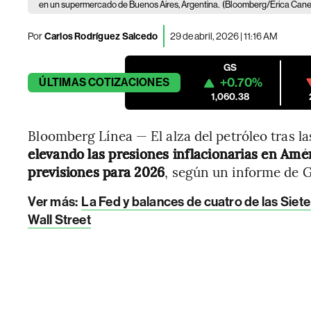
en un supermercado de Buenos Aires, Argentina.
(Bloomberg/Erica Can
Por
Carlos Rodríguez Salcedo
29 de abril, 2026 | 11:16 AM
GS
+0.70%
ÚLTIMAS
COTIZACIONES
1,060.38
Bloomberg Línea — El alza del petróleo tras l
elevando las presiones inflacionarias en Améri
previsiones para 2026
, según un informe de 
Ver más:
La Fed y balances de cuatro de las Siet
Wall Street