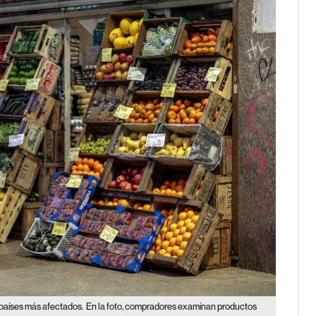
: países más afectados.
En la foto, compradores examinan productos