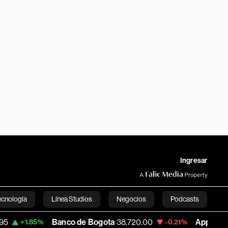
Ingresar
ecnología
Línea Studios
Negocios
Podcasts
Banco de Bogota
38,720.00
Apple
310.94
-0.21%
+0.5
English