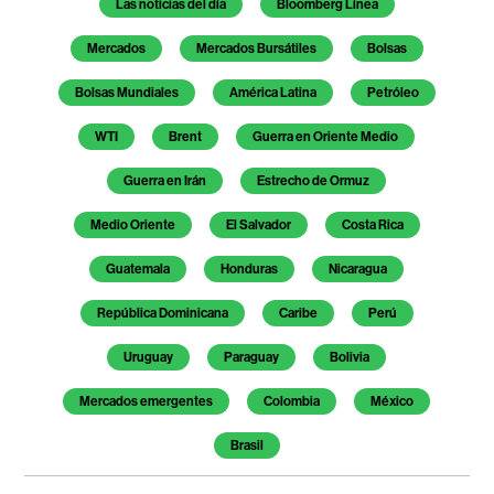
Las noticias del día
Bloomberg Línea
Mercados
Mercados Bursátiles
Bolsas
Bolsas Mundiales
América Latina
Petróleo
WTI
Brent
Guerra en Oriente Medio
Guerra en Irán
Estrecho de Ormuz
Medio Oriente
El Salvador
Costa Rica
Guatemala
Honduras
Nicaragua
República Dominicana
Caribe
Perú
Uruguay
Paraguay
Bolivia
Mercados emergentes
Colombia
México
Brasil