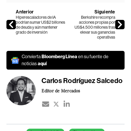
Anterior
Siguiente
Hiperescaladores de IA
Berkshire recompra
podrían sumar US$2 billones
acciones propias por
de deuda y aún mantener
US$4.500 millones tras
grado de inversión
elevar sus ganancias
operativas
Convierta
Bloomberg Línea
en su fuente de
noticias
aquí
Carlos Rodríguez Salcedo
Editor de Mercados
Temas de este artículo