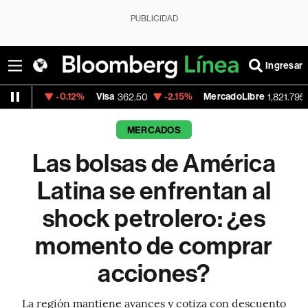
PUBLICIDAD
Ingresar
.12%
Visa
-2.15%
MercadoLibre
-0.14%
Ba
362.50
1,821.795
MERCADOS
Las bolsas de América
Latina se enfrentan al
shock petrolero: ¿es
momento de comprar
acciones?
La región mantiene avances y cotiza con descuento