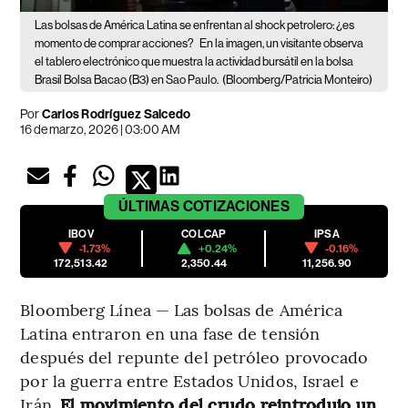
Las bolsas de América Latina se enfrentan al shock petrolero: ¿es
momento de comprar acciones?
En la imagen, un visitante observa
el tablero electrónico que muestra la actividad bursátil en la bolsa
Brasil Bolsa Bacao (B3) en Sao Paulo.
(Bloomberg/Patricia Monteiro)
Por
Carlos Rodríguez Salcedo
16 de marzo, 2026 | 03:00 AM
ÚLTIMAS
COTIZACIONES
IBOV
COLCAP
IPSA
-1.73%
+0.24%
-0.16%
172,513.42
2,350.44
11,256.90
Bloomberg Línea — Las bolsas de América
Latina entraron en una fase de tensión
después del repunte del petróleo provocado
por la guerra entre Estados Unidos, Israel e
Irán.
El movimiento del crudo reintrodujo un