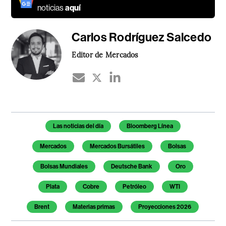
noticias
aquí
Carlos Rodríguez Salcedo
Editor de Mercados
Temas de este artículo
Las noticias del día
Bloomberg Línea
Mercados
Mercados Bursátiles
Bolsas
Bolsas Mundiales
Deutsche Bank
Oro
Plata
Cobre
Petróleo
WTI
Brent
Materias primas
Proyecciones 2026