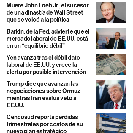
Muere John Loeb Jr., el sucesor
de una dinastía de Wall Street
que se volcó a la política
Barkin, de la Fed, advierte que el
mercado laboral de EE.UU. está
en un “equilibrio débil”
Yen avanza tras el débil dato
laboral de EE.UU. y crece la
alerta por posible intervención
Trump dice que avanzan las
negociaciones sobre Ormuz
mientras Irán evalúa veto a
EE.UU.
Cencosud reporta pérdidas
trimestrales por costos de su
nuevo plan estratégico