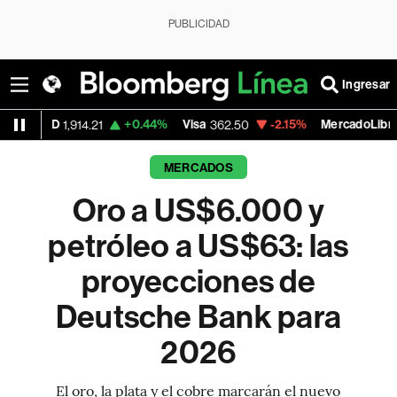
PUBLICIDAD
Ingresar
+0.44%
Visa
-2.15%
MercadoLibre
-
4.21
362.50
1,821.795
MERCADOS
Oro a US$6.000 y
petróleo a US$63: las
proyecciones de
Deutsche Bank para
2026
El oro, la plata y el cobre marcarán el nuevo