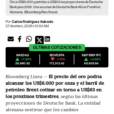
Oro a US$6.000 y petróleo a US$63: las proyecciones de Deutsche
Bank para 2026.
Una sucursal de Deutsche Bank AG en Frankfurt,
Alemania.
(Bloomberg/Alex Kraus)
Por
Carlos Rodríguez Salcedo
27 de enero, 2026 | 10:50 AM
ÚLTIMAS
COTIZACIONES
NASDAQ
IBOVESPA
S&P/BMV IPC
+1.30%
-1.73%
+0.82%
26,690.62
172,513.42
66,938.64
Bloomberg Línea —
El precio del oro podría
alcanzar los US$6.000 por onza y el barril de
petróleo Brent cotizar en torno a US$63 en
los próximos trimestres
, según las últimas
proyecciones de Deutsche Bank. La entidad
alemana sostiene que los cambios