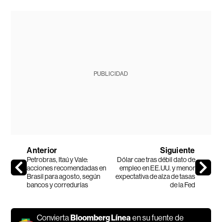
PUBLICIDAD
Anterior
Siguiente
Petrobras, Itaú y Vale:
Dólar cae tras débil dato de
acciones recomendadas en
empleo en EE.UU. y menor
Brasil para agosto, según
expectativa de alza de tasas
bancos y corredurías
de la Fed
Convierta
Bloomberg Línea
en su fuente de