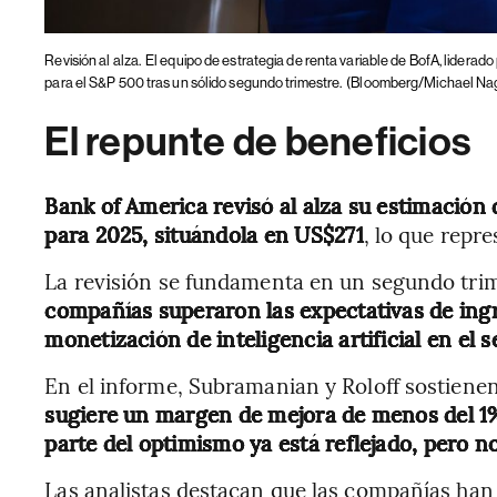
Revisión al alza.
El equipo de estrategia de renta variable de BofA, liderado
para el S&P 500 tras un sólido segundo trimestre.
(Bloomberg/Michael Na
El repunte de beneficios
Bank of America revisó al alza su estimación
para 2025, situándola en US$271
, lo que repr
La revisión se fundamenta en un segundo tri
compañías superaron las expectativas de ingr
monetización de inteligencia artificial en el 
En el informe, Subramanian y Roloff sostiene
sugiere un margen de mejora de menos del 1%
parte del optimismo ya está reflejado, pero n
Las analistas destacan que las compañías ha