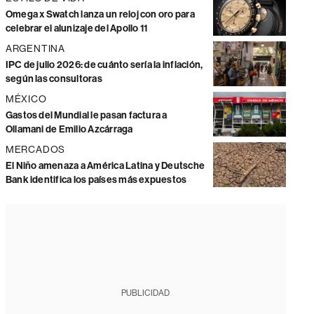
Omega x Swatch lanza un reloj con oro para
celebrar el alunizaje del Apollo 11
ARGENTINA
IPC de julio 2026: de cuánto sería la inflación,
según las consultoras
MÉXICO
Gastos del Mundial le pasan factura a
Ollamani de Emilio Azcárraga
MERCADOS
El Niño amenaza a América Latina y Deutsche
Bank identifica los países más expuestos
PUBLICIDAD