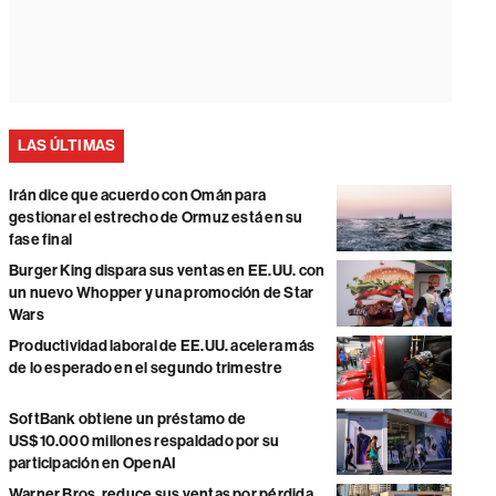
LAS ÚLTIMAS
Irán dice que acuerdo con Omán para
gestionar el estrecho de Ormuz está en su
fase final
Burger King dispara sus ventas en EE.UU. con
un nuevo Whopper y una promoción de Star
Wars
Productividad laboral de EE.UU. acelera más
de lo esperado en el segundo trimestre
SoftBank obtiene un préstamo de
US$10.000 millones respaldado por su
participación en OpenAI
Warner Bros. reduce sus ventas por pérdida