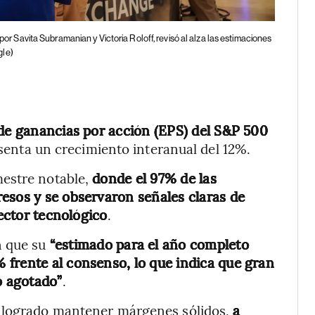
 por Savita Subramanian y Victoria Roloff, revisó al alza las estimaciones
gle)
 de ganancias por acción (EPS) del S&P 500
esenta un crecimiento interanual del 12%.
mestre notable,
donde el 97% de las
esos y se observaron señales claras de
sector tecnológico
.
n que su
“estimado para el año completo
 frente al consenso, lo que indica que gran
o agotado”
.
n logrado mantener márgenes sólidos,
a