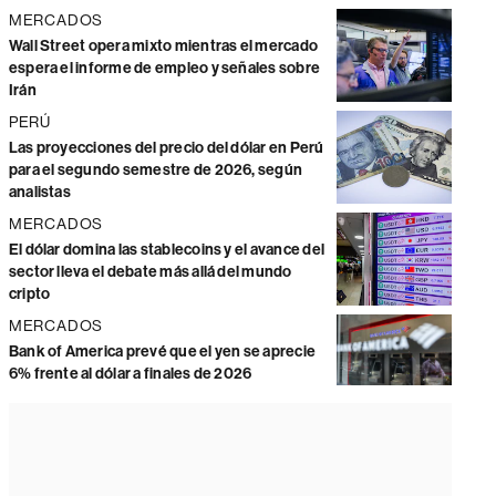
MERCADOS
Wall Street opera mixto mientras el mercado
espera el informe de empleo y señales sobre
Irán
PERÚ
Las proyecciones del precio del dólar en Perú
para el segundo semestre de 2026, según
analistas
MERCADOS
El dólar domina las stablecoins y el avance del
sector lleva el debate más allá del mundo
cripto
MERCADOS
Bank of America prevé que el yen se aprecie
6% frente al dólar a finales de 2026