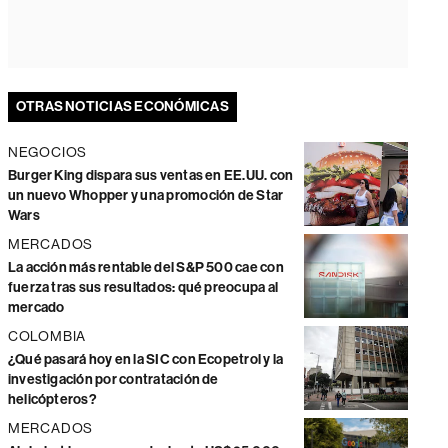
OTRAS NOTICIAS ECONÓMICAS
NEGOCIOS
Burger King dispara sus ventas en EE.UU. con
un nuevo Whopper y una promoción de Star
Wars
MERCADOS
La acción más rentable del S&P 500 cae con
fuerza tras sus resultados: qué preocupa al
mercado
COLOMBIA
¿Qué pasará hoy en la SIC con Ecopetrol y la
investigación por contratación de
helicópteros?
MERCADOS