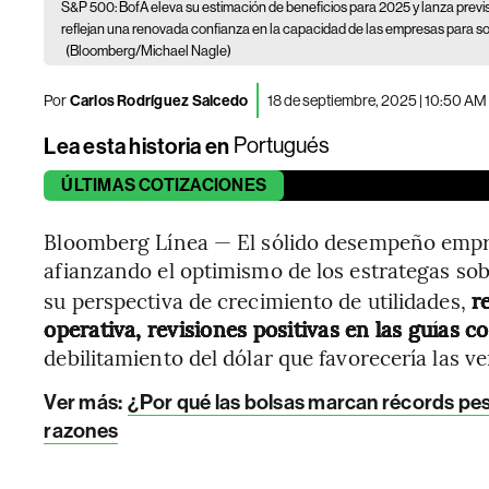
S&P 500: BofA eleva su estimación de beneficios para 2025 y lanza previ
reflejan una renovada confianza en la capacidad de las empresas para s
(Bloomberg/Michael Nagle)
Por
Carlos Rodríguez Salcedo
18 de septiembre, 2025 | 10:50 AM
Lea esta historia en
Portugués
ÚLTIMAS
COTIZACIONES
Bloomberg Línea — El sólido desempeño empr
afianzando el optimismo de los estrategas sob
su perspectiva de crecimiento de utilidades,
r
operativa, revisiones positivas en las guías c
debilitamiento del dólar que favorecería las v
Ver más:
¿Por qué las bolsas marcan récords pes
razones