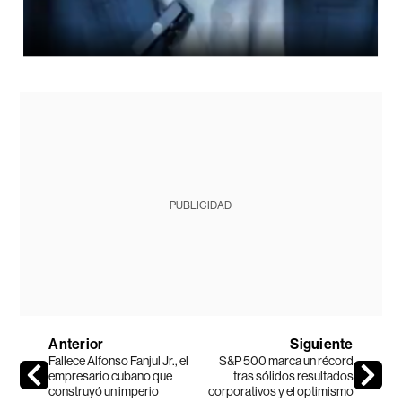
PUBLICIDAD
Anterior
Siguiente
Fallece Alfonso Fanjul Jr., el
S&P 500 marca un récord
empresario cubano que
tras sólidos resultados
construyó un imperio
corporativos y el optimismo