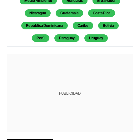
Medio Ambiente
Honduras
El Salvador
Nicaragua
Guatemala
Costa Rica
República Dominicana
Caribe
Bolivia
Perú
Paraguay
Uruguay
PUBLICIDAD