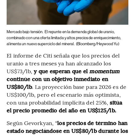
Mercado bajo tensión.
El repunte en la demanda global de uranio,
combinado con una oferta limitada y altos precios de enriquecimiento,
alimenta un nuevo superciclo del mineral.
(Bloomberg/Heywood Yu)
El informe de Citi señala que los precios del
uranio a tres meses ya han alcanzado los
US$73/lb,
y que esperan que el
momentum
continúe con un objetivo inmediato en
US$80/lb
. La proyección base para 2026 es de
US$100/lb, pero el escenario más optimista,
con una probabilidad implícita del 25%,
sitúa
el precio promedio del año en US$125/lb.
Según Gevorkyan, “
los precios de término han
estado negociándose en US$80/lb durante los