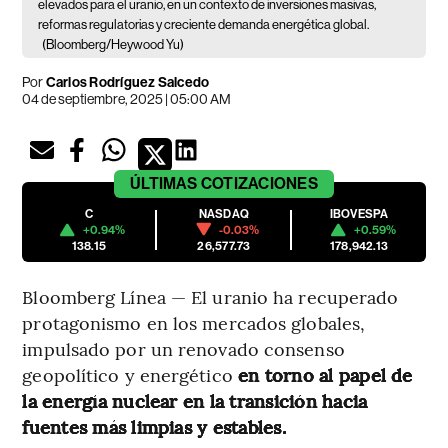
elevados para el uranio, en un contexto de inversiones masivas,
reformas regulatorias y creciente demanda energética global.
(Bloomberg/Heywood Yu)
Por
Carlos Rodríguez Salcedo
04 de septiembre, 2025 | 05:00 AM
ÚLTIMAS
COTIZACIONES
C
NASDAQ
IBOVESPA
+0.94%
-0.03%
+0.59%
138.15
26,577.73
178,942.13
Bloomberg Línea — El uranio ha recuperado
protagonismo en los mercados globales,
impulsado por un renovado consenso
geopolítico y energético
en torno al papel de
la energía nuclear en la transición hacia
fuentes más limpias y estables.