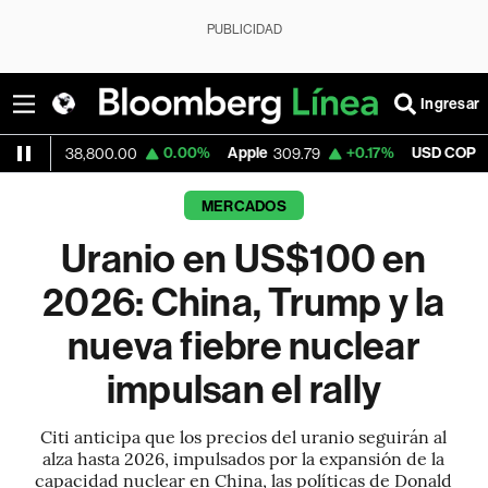
PUBLICIDAD
Ingresar
0.00%
Apple
+0.17%
USD COP
-0.
0.00
309.79
3,180.88
MERCADOS
Uranio en US$100 en
2026: China, Trump y la
nueva fiebre nuclear
impulsan el rally
Citi anticipa que los precios del uranio seguirán al
alza hasta 2026, impulsados por la expansión de la
capacidad nuclear en China, las políticas de Donald