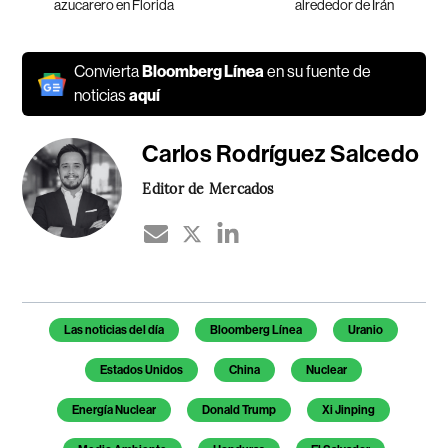
azucarero en Florida
alrededor de Irán
Convierta
Bloomberg Línea
en su fuente de
noticias
aquí
Carlos Rodríguez Salcedo
Editor de Mercados
Temas de este artículo
Las noticias del día
Bloomberg Línea
Uranio
Estados Unidos
China
Nuclear
Energía Nuclear
Donald Trump
Xi Jinping