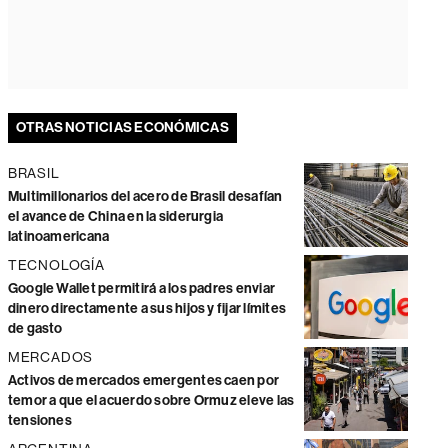
OTRAS NOTICIAS ECONÓMICAS
BRASIL
Multimillonarios del acero de Brasil desafían
el avance de China en la siderurgia
latinoamericana
TECNOLOGÍA
Google Wallet permitirá a los padres enviar
dinero directamente a sus hijos y fijar límites
de gasto
MERCADOS
Activos de mercados emergentes caen por
temor a que el acuerdo sobre Ormuz eleve las
tensiones