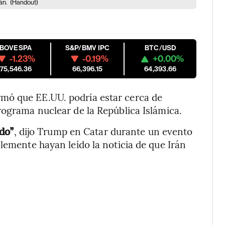
án.
(Handout)
IBOVESPA
S&P/BMV IPC
BTC/USD
-1.23%
-0.19%
+0.00%
175,546.36
66,396.15
64,393.66
mó que EE.UU. podría estar cerca de
rograma nuclear de la República Islámica.
do”
, dijo Trump en Catar durante un evento
lemente hayan leído la noticia de que Irán