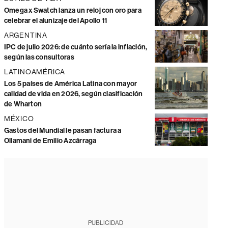
Omega x Swatch lanza un reloj con oro para
celebrar el alunizaje del Apollo 11
ARGENTINA
IPC de julio 2026: de cuánto sería la inflación,
según las consultoras
LATINOAMÉRICA
Los 5 países de América Latina con mayor
calidad de vida en 2026, según clasificación
de Wharton
MÉXICO
Gastos del Mundial le pasan factura a
Ollamani de Emilio Azcárraga
PUBLICIDAD