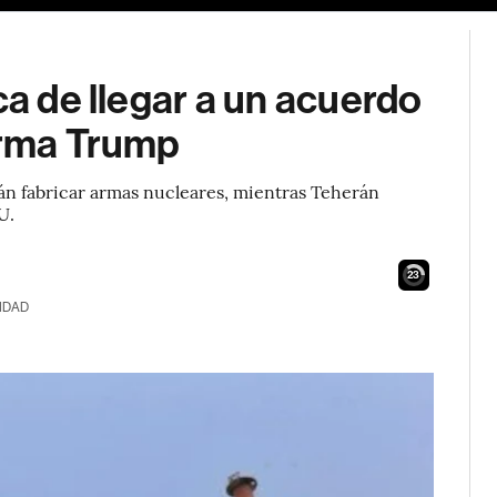
ca de llegar a un acuerdo
irma Trump
n fabricar armas nucleares, mientras Teherán
U.
22
IDAD