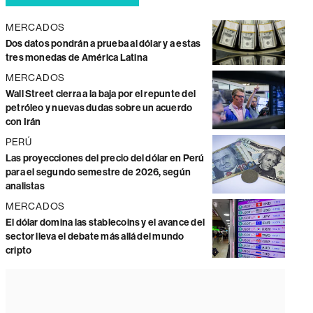
MERCADOS
Dos datos pondrán a prueba al dólar y a estas
tres monedas de América Latina
MERCADOS
Wall Street cierra a la baja por el repunte del
petróleo y nuevas dudas sobre un acuerdo
con Irán
PERÚ
Las proyecciones del precio del dólar en Perú
para el segundo semestre de 2026, según
analistas
MERCADOS
El dólar domina las stablecoins y el avance del
sector lleva el debate más allá del mundo
cripto