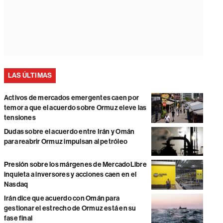
LAS ÚLTIMAS
Activos de mercados emergentes caen por
temor a que el acuerdo sobre Ormuz eleve las
tensiones
Dudas sobre el acuerdo entre Irán y Omán
para reabrir Ormuz impulsan al petróleo
Presión sobre los márgenes de MercadoLibre
inquieta a inversores y acciones caen en el
Nasdaq
Irán dice que acuerdo con Omán para
gestionar el estrecho de Ormuz está en su
fase final