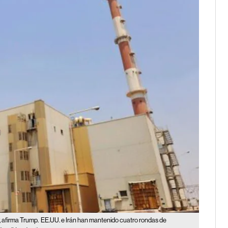
, afirma Trump.
EE.UU. e Irán han mantenido cuatro rondas de