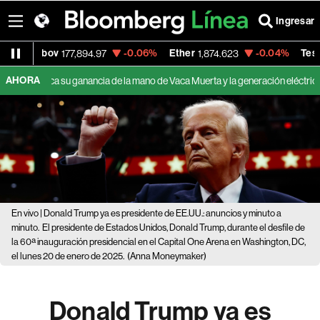
Ingresar
Ibov
-0.06%
Ether
-0.04%
Tesla
177,894.97
1,874.623
327.26
AHORA
ca su ganancia de la mano de Vaca Muerta y la generación eléctrica
Esta
En vivo | Donald Trump ya es presidente de EE.UU.: anuncios y minuto a
minuto.
El presidente de Estados Unidos, Donald Trump, durante el desfile de
la 60ª inauguración presidencial en el Capital One Arena en Washington, DC,
el lunes 20 de enero de 2025.
(Anna Moneymaker)
Donald Trump ya es