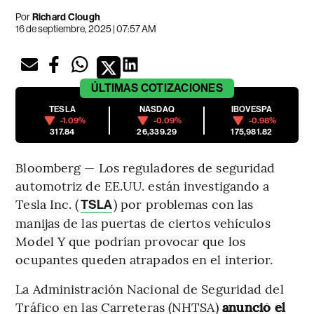
Por
Richard Clough
16 de septiembre, 2025 | 07:57 AM
ÚLTIMAS
COTIZACIONES
TESLA
NASDAQ
IBOVESPA
-1.09%
-0.09%
-0.98%
317.84
26,339.29
175,981.82
Bloomberg — Los reguladores de seguridad
automotriz de EE.UU. están investigando a
Tesla Inc. (
) por problemas con las
TSLA
manijas de las puertas de ciertos vehículos
Model Y que podrían provocar que los
ocupantes queden atrapados en el interior.
La Administración Nacional de Seguridad del
Tráfico en las Carreteras (NHTSA)
anunció el