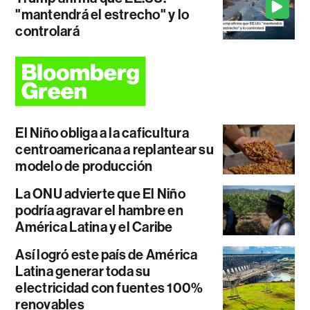
"mantendrá el estrecho" y lo
controlará
El Niño obliga a la caficultura
centroamericana a replantear su
modelo de producción
La ONU advierte que El Niño
podría agravar el hambre en
América Latina y el Caribe
Así logró este país de América
Latina generar toda su
electricidad con fuentes 100%
renovables