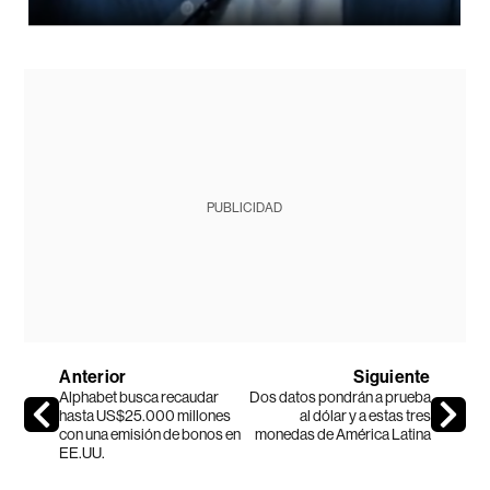
PUBLICIDAD
Anterior
Siguiente
Alphabet busca recaudar
Dos datos pondrán a prueba
hasta US$25.000 millones
al dólar y a estas tres
con una emisión de bonos en
monedas de América Latina
EE.UU.