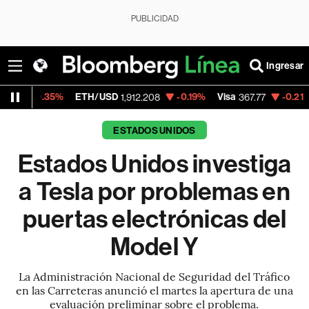
PUBLICIDAD
Ingresar
35%
ETH/USD
-0.19%
Visa
-0.21%
Mercado
1,912.208
367.77
ESTADOS UNIDOS
Estados Unidos investiga
a Tesla por problemas en
puertas electrónicas del
Model Y
La Administración Nacional de Seguridad del Tráfico
en las Carreteras anunció el martes la apertura de una
evaluación preliminar sobre el problema.