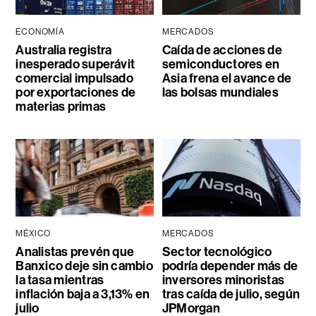
ECONOMÍA
MERCADOS
Australia registra
Caída de acciones de
inesperado superávit
semiconductores en
comercial impulsado
Asia frena el avance de
por exportaciones de
las bolsas mundiales
materias primas
MÉXICO
MERCADOS
Analistas prevén que
Sector tecnológico
Banxico deje sin cambio
podría depender más de
la tasa mientras
inversores minoristas
inflación baja a 3,13% en
tras caída de julio, según
julio
JPMorgan