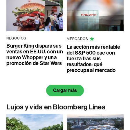
NEGOCIOS
MERCADOS
Burger King dispara sus
La acción más rentable
ventas en EE.UU. con un
del S&P 500 cae con
nuevo Whopper y una
fuerza tras sus
promoción de Star Wars
resultados: qué
preocupa al mercado
Cargar más
Lujos y vida en Bloomberg Línea