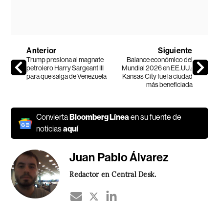
Anterior
Siguiente
Trump presiona al magnate
Balance económico del
petrolero Harry Sargeant III
Mundial 2026 en EE.UU.:
para que salga de Venezuela
Kansas City fue la ciudad
más beneficiada
Convierta
Bloomberg Línea
en su fuente de
noticias
aquí
Juan Pablo Álvarez
Redactor en Central Desk.