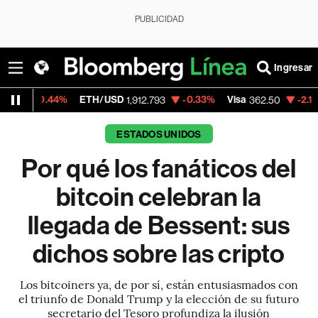
PUBLICIDAD
Ingresar
.44%
ETH/USD
-0.33%
Visa
-2.15%
Merca
1,912.793
362.50
ESTADOS UNIDOS
Por qué los fanáticos del
bitcoin celebran la
llegada de Bessent: sus
dichos sobre las cripto
Los bitcoiners ya, de por sí, están entusiasmados con
el triunfo de Donald Trump y la elección de su futuro
secretario del Tesoro profundiza la ilusión