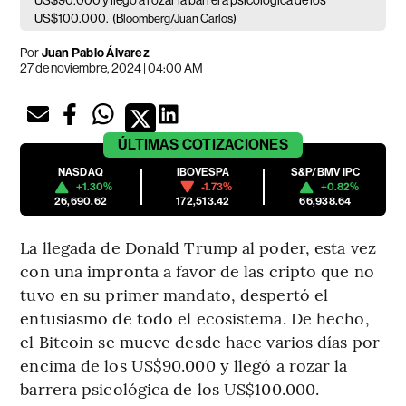
US$90.000 y llegó a rozar la barrera psicológica de los
US$100.000.
(Bloomberg/Juan Carlos)
Por
Juan Pablo Álvarez
27 de noviembre, 2024 | 04:00 AM
ÚLTIMAS
COTIZACIONES
NASDAQ
IBOVESPA
S&P/BMV IPC
+1.30%
-1.73%
+0.82%
26,690.62
172,513.42
66,938.64
La llegada de Donald Trump al poder, esta vez
con una impronta a favor de las cripto que no
tuvo en su primer mandato, despertó el
entusiasmo de todo el ecosistema. De hecho,
el Bitcoin se mueve desde hace varios días por
encima de los US$90.000 y llegó a rozar la
barrera psicológica de los US$100.000.