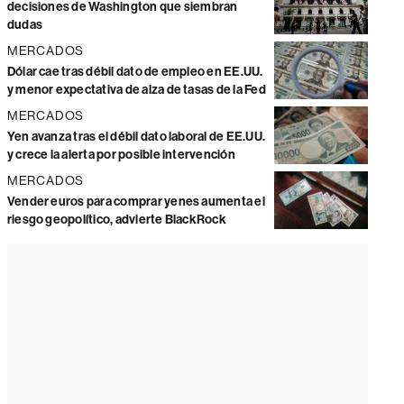
decisiones de Washington que siembran
dudas
MERCADOS
Dólar cae tras débil dato de empleo en EE.UU.
y menor expectativa de alza de tasas de la Fed
MERCADOS
Yen avanza tras el débil dato laboral de EE.UU.
y crece la alerta por posible intervención
MERCADOS
Vender euros para comprar yenes aumenta el
riesgo geopolítico, advierte BlackRock