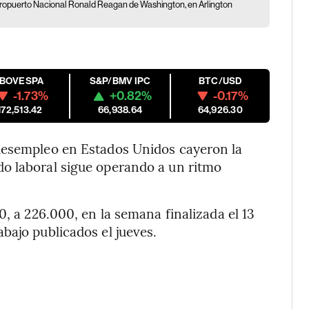
ropuerto Nacional Ronald Reagan de Washington, en Arlington
IBOVESPA
S&P/BMV IPC
BTC/USD
-1.73%
+0.82%
-0.17%
172,513.42
66,938.64
64,926.30
desempleo en Estados Unidos cayeron la
o laboral sigue operando a un ritmo
0, a 226.000, en la semana finalizada el 13
bajo publicados el jueves.