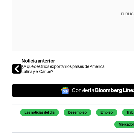
PUBLIC
Noticia anterior
¿A qué destinos exportan los países de América
Latina y el Caribe?
Bloomberg Líne
Convierta
Temas de este artículo
Las noticias del día
Desempleo
Empleo
Trab
Mercado 