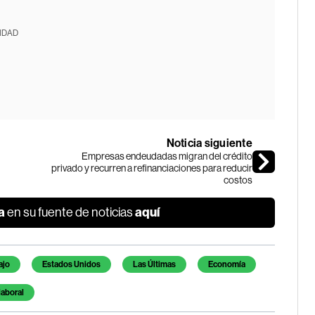
IDAD
Noticia siguiente
Empresas endeudadas migran del crédito
privado y recurren a refinanciaciones para reducir
costos
a
aquí
en su fuente de noticias
ajo
Estados Unidos
Las Últimas
Economía
laboral