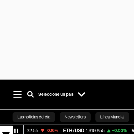
Seleccione un país
Las noticias del día
Newsletters
Línea Mundial
2.55
ETH/USD
1,919.655
Visa
362.50
-0.16%
+0.03%
Bloomberg 