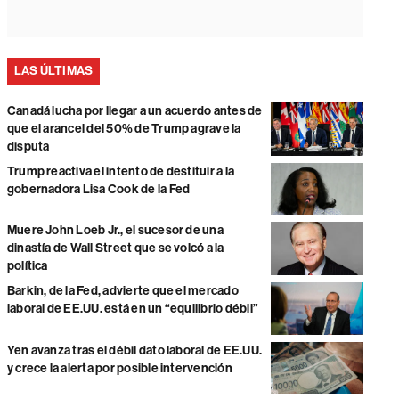
LAS ÚLTIMAS
Canadá lucha por llegar a un acuerdo antes de
que el arancel del 50% de Trump agrave la
disputa
Trump reactiva el intento de destituir a la
gobernadora Lisa Cook de la Fed
Muere John Loeb Jr., el sucesor de una
dinastía de Wall Street que se volcó a la
política
Barkin, de la Fed, advierte que el mercado
laboral de EE.UU. está en un “equilibrio débil”
Yen avanza tras el débil dato laboral de EE.UU.
y crece la alerta por posible intervención