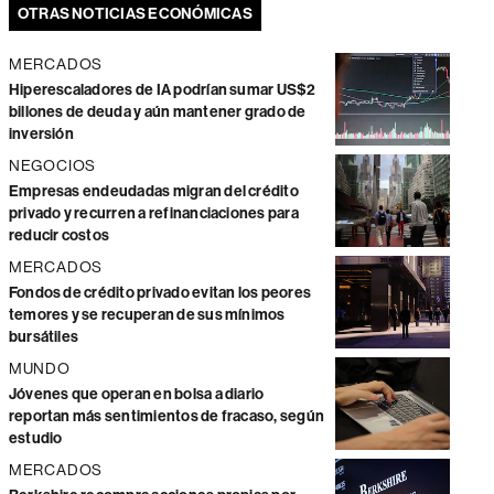
OTRAS NOTICIAS ECONÓMICAS
MERCADOS
Hiperescaladores de IA podrían sumar US$2
billones de deuda y aún mantener grado de
inversión
NEGOCIOS
Empresas endeudadas migran del crédito
privado y recurren a refinanciaciones para
reducir costos
MERCADOS
Fondos de crédito privado evitan los peores
temores y se recuperan de sus mínimos
bursátiles
MUNDO
Jóvenes que operan en bolsa a diario
reportan más sentimientos de fracaso, según
estudio
MERCADOS