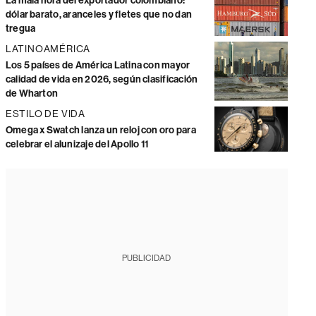
La mala hora del exportador colombiano:
dólar barato, aranceles y fletes que no dan
tregua
LATINOAMÉRICA
Los 5 países de América Latina con mayor
calidad de vida en 2026, según clasificación
de Wharton
ESTILO DE VIDA
Omega x Swatch lanza un reloj con oro para
celebrar el alunizaje del Apollo 11
PUBLICIDAD