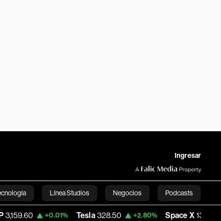
Ingresar
ecnología
Línea Studios
Negocios
Podcasts
Tesla
328.50
Space X
133.24
+0.01%
+2.80%
+16.01
English