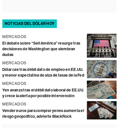
NOTICIAS DEL DÓLAR HOY
MERCADOS
El debate sobre “Sell América” resurge tras
decisiones de Washington que siembran
dudas
MERCADOS
Dólar cae tras débil dato de empleo en EE.UU.
y menor expectativa de alza de tasas de la Fed
MERCADOS
Yen avanza tras el débil dato laboral de EE.UU.
y crece la alerta por posible intervención
MERCADOS
Vender euros para comprar yenes aumenta el
riesgo geopolítico, advierte BlackRock