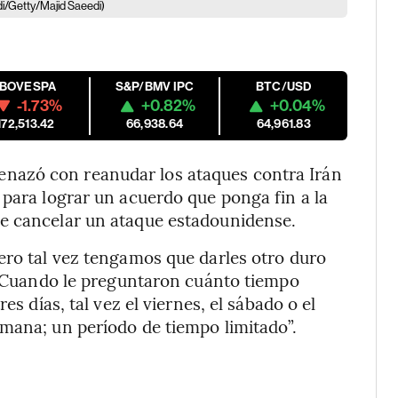
i/Getty/Majid Saeedi)
IBOVESPA
S&P/BMV IPC
BTC/USD
-1.73%
+0.82%
+0.04%
172,513.42
66,938.64
64,961.83
nazó con reanudar los ataques contra Irán
 para lograr un acuerdo que ponga fin a la
e cancelar un ataque estadounidense.
ero tal vez tengamos que darles otro duro
s. Cuando le preguntaron cuánto tiempo
es días, tal vez el viernes, el sábado o el
mana; un período de tiempo limitado”.