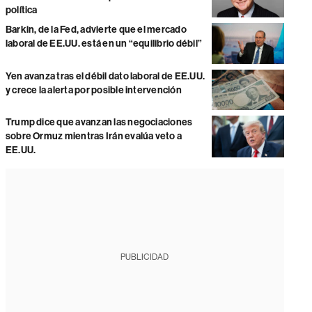
política
Barkin, de la Fed, advierte que el mercado
laboral de EE.UU. está en un “equilibrio débil”
Yen avanza tras el débil dato laboral de EE.UU.
y crece la alerta por posible intervención
Trump dice que avanzan las negociaciones
sobre Ormuz mientras Irán evalúa veto a
EE.UU.
PUBLICIDAD