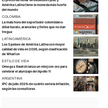
El precio del dólar se debilita en julio y
América Latina tiene la moneda más fuerte
del mundo
COLOMBIA
La mala hora del exportador colombiano:
dólar barato, aranceles y fletes que no dan
tregua
LATINOAMÉRICA
Los 5 países de América Latina con mayor
calidad de vida en 2026, según clasificación
de Wharton
ESTILO DE VIDA
Omega x Swatch lanza un reloj con oro para
celebrar el alunizaje del Apollo 11
ARGENTINA
IPC de julio 2026: de cuánto sería la inflación,
según las consultoras