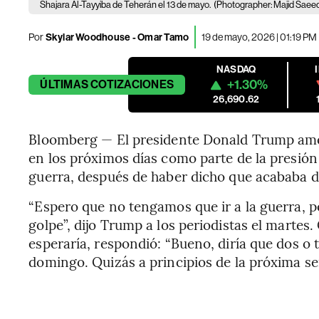
Shajara Al-Tayyiba de Teherán el 13 de mayo.
(Photographer: Majid Saeed
Por
Skylar Woodhouse - Omar Tamo
19 de mayo, 2026 | 01:19 PM
NASDAQ
+1.30%
ÚLTIMAS
COTIZACIONES
26,690.62
Bloomberg — El presidente Donald Trump ame
en los próximos días como parte de la presión
guerra, después de haber dicho que acababa d
“Espero que no tengamos que ir a la guerra, p
golpe”, dijo Trump a los periodistas el marte
esperaría, respondió: “Bueno, diría que dos o tr
domingo. Quizás a principios de la próxima se