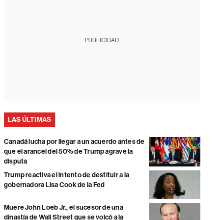
PUBLICIDAD
LAS ÚLTIMAS
Canadá lucha por llegar a un acuerdo antes de
que el arancel del 50% de Trump agrave la
disputa
Trump reactiva el intento de destituir a la
gobernadora Lisa Cook de la Fed
Muere John Loeb Jr., el sucesor de una
dinastía de Wall Street que se volcó a la