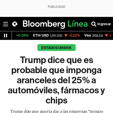
PUBLICIDAD
Ingresar
+0.05%
ETH/USD
-0.22%
Visa
-0.28%
Mer
1,911.515
368.54
ESTADOS UNIDOS
Trump dice que es
probable que imponga
aranceles del 25% a
automóviles, fármacos y
chips
Trump dijo que quería dar a las empresas “tiempo