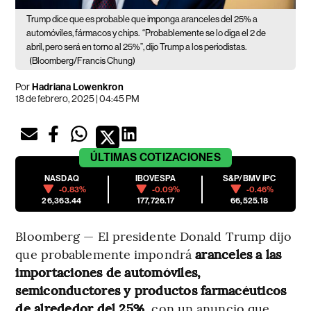
Trump dice que es probable que imponga aranceles del 25% a
automóviles, fármacos y chips.
“Probablemente se lo diga el 2 de
abril, pero será en torno al 25%”, dijo Trump a los periodistas.
(Bloomberg/Francis Chung)
Por
Hadriana Lowenkron
18 de febrero, 2025 | 04:45 PM
ÚLTIMAS
COTIZACIONES
NASDAQ
IBOVESPA
S&P/BMV IPC
-0.83%
-0.09%
-0.46%
26,363.44
177,726.17
66,525.18
Bloomberg — El presidente Donald Trump dijo
que probablemente impondrá
aranceles a las
importaciones de automóviles,
semiconductores y productos farmacéuticos
de alrededor del 25%
, con un anuncio que