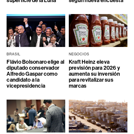
superficie de la Luna
según nueva encuesta
BRASIL
NEGOCIOS
Flávio Bolsonaro elige al
Kraft Heinz eleva
diputado conservador
previsión para 2026 y
Alfredo Gaspar como
aumenta su inversión
candidato a la
para revitalizar sus
vicepresidencia
marcas