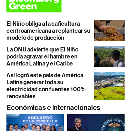
El Niño obliga a la caficultura
centroamericana a replantear su
modelo de producción
La ONU advierte que El Niño
podría agravar el hambre en
América Latina y el Caribe
Así logró este país de América
Latina generar toda su
electricidad con fuentes 100%
renovables
Económicas e internacionales