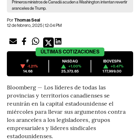
Primeros ministros de Canadá acuden a Washington: intentan revertir
aranceles de Trump.
Por
Thomas Seal
12 de febrero, 2025 | 12:04 PM
ÚLTIMAS
COTIZACIONES
F
NASDAQ
IBOVESPA
-1.21%
+1.00%
+0.47%
14.68
25,373.85
177,999.00
Bloomberg — Los líderes de todas las
provincias y territorios canadienses se
reunirán en la capital estadounidense el
miércoles para llevar sus argumentos contra
los aranceles a los legisladores, grupos
empresariales y líderes sindicales
estadounidenses.