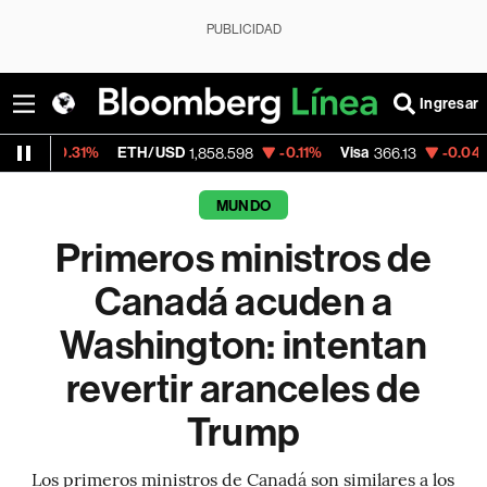
PUBLICIDAD
Ingresar
ETH/USD
-0.11%
Visa
-0.04%
MercadoLib
1,858.598
366.13
MUNDO
Primeros ministros de
Canadá acuden a
Washington: intentan
revertir aranceles de
Trump
Los primeros ministros de Canadá son similares a los