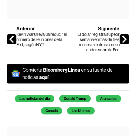
Anterior
Siguiente
Kevin Warsh evalúa reducir el
El dólar registra su peor
número de reuniones de la
semana en más de tres
Fed, según NYT
meses mientras crecen
dudas sobre la Fed
Convierta
Bloomberg Línea
en su fuente de
noticias
aquí
Temas de este artículo
Las noticias del día
Donald Trump
Aranceles
Canadá
Las Últimas