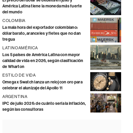
El precio del dólar se debilita en julio y
América Latina tiene la moneda más fuerte
del mundo
COLOMBIA
La mala hora del exportador colombiano:
dólar barato, aranceles y fletes que no dan
tregua
LATINOAMÉRICA
Los 5 países de América Latina con mayor
calidad de vida en 2026, según clasificación
de Wharton
ESTILO DE VIDA
Omega x Swatch lanza un reloj con oro para
celebrar el alunizaje del Apollo 11
ARGENTINA
IPC de julio 2026: de cuánto sería la inflación,
según las consultoras