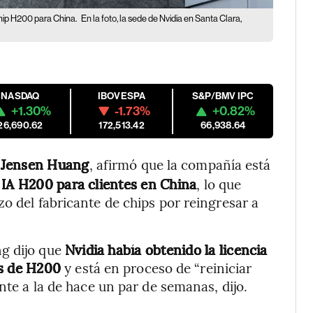
chip H200 para China.
En la foto, la sede de Nvidia en Santa Clara,
NASDAQ
IBOVESPA
S&P/BMV IPC
+1.30%
-1.73%
+0.82%
26,690.62
172,513.42
66,938.64
Jensen Huang
, afirmó que la compañía está
 IA H200 para clientes en China
, lo que
o del fabricante de chips por reingresar a
ng dijo que
Nvidia había obtenido la licencia
as de H200
y está en proceso de “reiniciar
nte a la de hace un par de semanas, dijo.