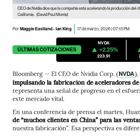
CEO de Nvidia dice que la compañía está acelerando la producción del 
California.
(David Paul Morris)
Por
Maggie Eastland - Ian King
17 de marzo, 2026 | 07:13 PM
NVDA
+2.25%
ÚLTIMAS
COTIZACIONES
223.91
Bloomberg — El CEO de Nvidia Corp. (
),
NVDA
impulsando la fabricación de aceleradores de
representa una señal de progreso en el esfuerz
este mercado vital.
En una conferencia de prensa el martes, Hua
de “muchos clientes en China” para las vent
nuestra fabricación”. Esa perspectiva es difere