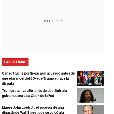
PUBLICIDAD
LAS ÚLTIMAS
Canadá lucha por llegar a un acuerdo antes de
que el arancel del 50% de Trump agrave la
disputa
Trump reactiva el intento de destituir a la
gobernadora Lisa Cook de la Fed
Muere John Loeb Jr., el sucesor de una
dinastía de Wall Street que se volcó a la