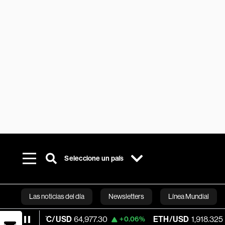
Seleccione un país
Las noticias del día
Newsletters
Línea Mundial
C/USD
64,977.30
ETH/USD
1,918.325
V
+0.06%
+0.23%
Bloomberg 