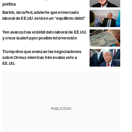
política
Barkin, de la Fed, advierte que el mercado
laboral de EE.UU. está en un “equilibrio débil”
Yen avanza tras el débil dato laboral de EE.UU.
y crece la alerta por posible intervención
Trump dice que avanzan las negociaciones
sobre Ormuz mientras Irán evalúa veto a
EE.UU.
PUBLICIDAD