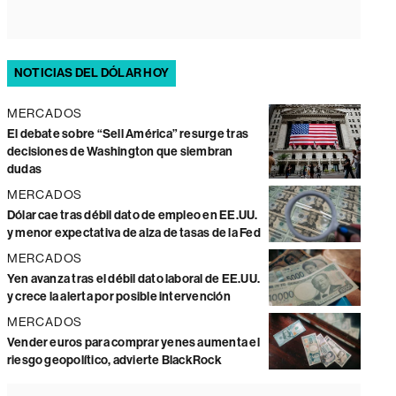
NOTICIAS DEL DÓLAR HOY
MERCADOS
El debate sobre “Sell América” resurge tras
decisiones de Washington que siembran
dudas
MERCADOS
Dólar cae tras débil dato de empleo en EE.UU.
y menor expectativa de alza de tasas de la Fed
MERCADOS
Yen avanza tras el débil dato laboral de EE.UU.
y crece la alerta por posible intervención
MERCADOS
Vender euros para comprar yenes aumenta el
riesgo geopolítico, advierte BlackRock