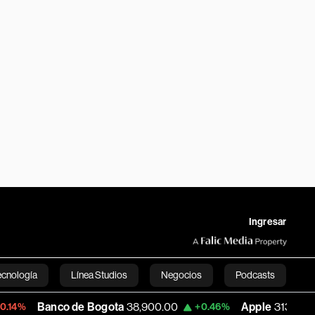
Ingresar
ecnología
Línea Studios
Negocios
Podcasts
 de Bogota
38,900.00
Apple
313.305
+0.46%
+0.25%
English