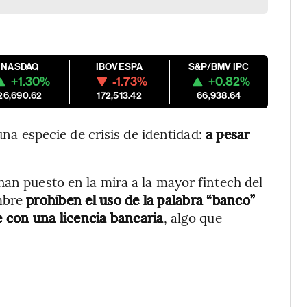
NASDAQ
IBOVESPA
S&P/BMV IPC
+1.30%
-1.73%
+0.82%
26,690.62
172,513.42
66,938.64
una especie de crisis de identidad:
a pesar
han puesto en la mira a la mayor fintech del
mbre
prohíben el uso de la palabra “banco”
 con una licencia bancaria
, algo que