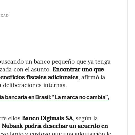
IDAD
, buscando un banco pequeño que ya tenga
izada con el asunto.
Encontrar uno que
neficios fiscales adicionales
, afirmó la
a deliberaciones internas.
ia bancaria en Brasil: “La marca no cambia”,
tre ellos
Banco Digimais SA
, según la
y
Nubank podría desechar un acuerdo en
eso largo y costoso que una adquisición le