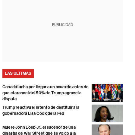
PUBLICIDAD
LAS ÚLTIMAS
Canadá lucha por llegar a un acuerdo antes de
que el arancel del 50% de Trump agrave la
disputa
Trump reactiva el intento de destituir a la
gobernadora Lisa Cook de la Fed
Muere John Loeb Jr., el sucesor de una
dinastía de Wall Street que se volcó a la