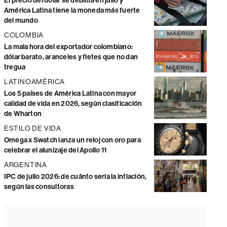
El precio del dólar se debilita en julio y
América Latina tiene la moneda más fuerte
del mundo
COLOMBIA
La mala hora del exportador colombiano:
dólar barato, aranceles y fletes que no dan
tregua
LATINOAMÉRICA
Los 5 países de América Latina con mayor
calidad de vida en 2026, según clasificación
de Wharton
ESTILO DE VIDA
Omega x Swatch lanza un reloj con oro para
celebrar el alunizaje del Apollo 11
ARGENTINA
IPC de julio 2026: de cuánto sería la inflación,
según las consultoras