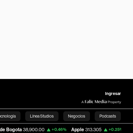
Ingresar
ecnología
Línea Studios
Negocios
Podcasts
,900.00
Apple
313.305
USD COP
3,159.
+0.46%
+0.25%
English