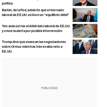
política
Barkin, de la Fed, advierte que el mercado
laboral de EE.UU. está en un “equilibrio débil”
Yen avanza tras el débil dato laboral de EE.UU.
y crece la alerta por posible intervención
Trump dice que avanzan las negociaciones
sobre Ormuz mientras Irán evalúa veto a
EE.UU.
PUBLICIDAD