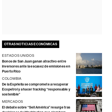
OTRAS NOTICIAS ECONÓMICAS
ESTADOS UNIDOS
Bonos de San Juan ganan atractivo entre
inversores ante la escasez de emisiones en
Puerto Rico
COLOMBIA
De la Espriella se compromete a recuperar
Ecopetrol y a hacer fracking “responsable y
sostenible”
MERCADOS
El debate sobre “Sell América” resurge tras