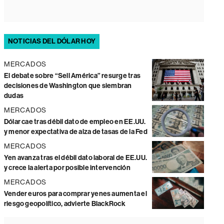
NOTICIAS DEL DÓLAR HOY
MERCADOS
El debate sobre “Sell América” resurge tras
decisiones de Washington que siembran
dudas
MERCADOS
Dólar cae tras débil dato de empleo en EE.UU.
y menor expectativa de alza de tasas de la Fed
MERCADOS
Yen avanza tras el débil dato laboral de EE.UU.
y crece la alerta por posible intervención
MERCADOS
Vender euros para comprar yenes aumenta el
riesgo geopolítico, advierte BlackRock