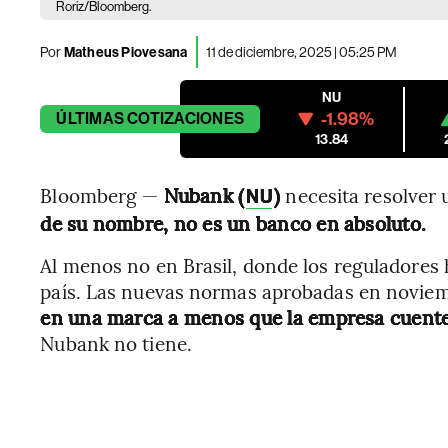
Roriz/Bloomberg.
Por
Matheus Piovesana
11 de diciembre, 2025 | 05:25 PM
NU
-1.98%
ÚLTIMAS
COTIZACIONES
13.84
Bloomberg —
Nubank (
)
necesita resolver 
NU
de su nombre, no es un banco en absoluto.
Al menos no en Brasil, donde los reguladores 
país. Las nuevas normas aprobadas en novie
en una marca a menos que la empresa cuente
Nubank no tiene.