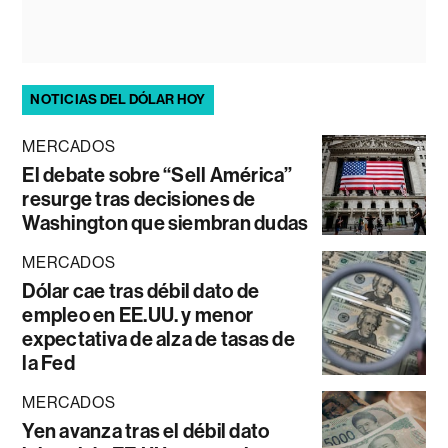
NOTICIAS DEL DÓLAR HOY
MERCADOS
El debate sobre “Sell América”
resurge tras decisiones de
Washington que siembran dudas
MERCADOS
Dólar cae tras débil dato de
empleo en EE.UU. y menor
expectativa de alza de tasas de
la Fed
MERCADOS
Yen avanza tras el débil dato