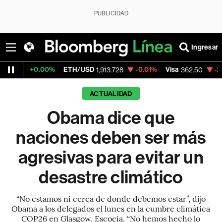
PUBLICIDAD
Ingresar
00%
ETH/USD
-0.01%
Visa
-2.15%
Mercad
1,913.728
362.50
ACTUALIDAD
Obama dice que
naciones deben ser más
agresivas para evitar un
desastre climático
“No estamos ni cerca de donde debemos estar”, dijo
Obama a los delegados el lunes en la cumbre climática
COP26 en Glasgow, Escocia. “No hemos hecho lo