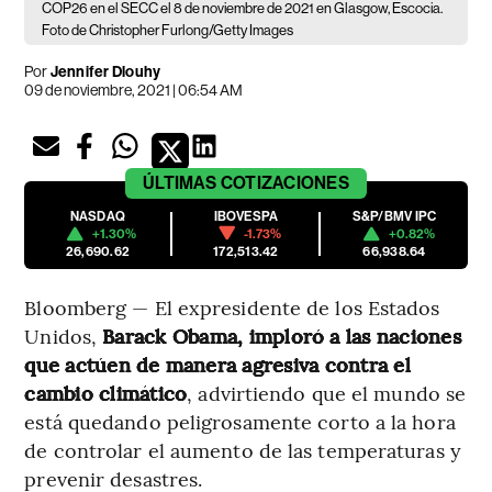
COP26 en el SECC el 8 de noviembre de 2021 en Glasgow, Escocia.
Foto de Christopher Furlong/Getty Images
Por
Jennifer Dlouhy
09 de noviembre, 2021 | 06:54 AM
ÚLTIMAS
COTIZACIONES
NASDAQ
IBOVESPA
S&P/BMV IPC
+1.30%
-1.73%
+0.82%
26,690.62
172,513.42
66,938.64
Bloomberg — El expresidente de los Estados
Unidos,
Barack Obama, imploró a las naciones
que actúen de manera agresiva contra el
cambio climático
, advirtiendo que el mundo se
está quedando peligrosamente corto a la hora
de controlar el aumento de las temperaturas y
prevenir desastres.