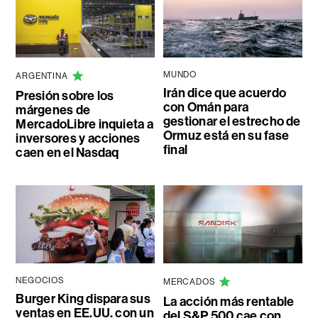
MUNDO
ARGENTINA
Irán dice que acuerdo
Presión sobre los
con Omán para
márgenes de
gestionar el estrecho de
MercadoLibre inquieta a
Ormuz está en su fase
inversores y acciones
final
caen en el Nasdaq
NEGOCIOS
MERCADOS
Burger King dispara sus
La acción más rentable
ventas en EE.UU. con un
del S&P 500 cae con