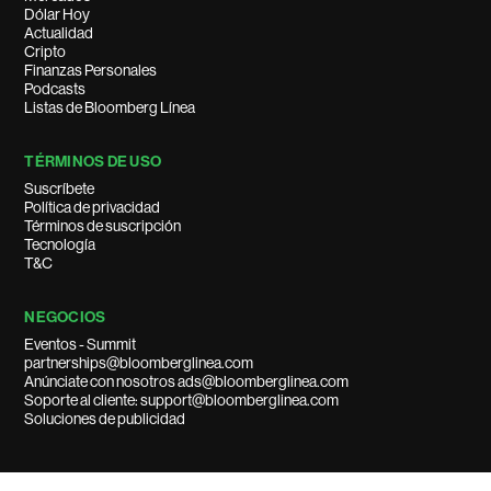
Dólar Hoy
Actualidad
Cripto
Finanzas Personales
Podcasts
Listas de Bloomberg Línea
TÉRMINOS DE USO
Suscríbete
Política de privacidad
Términos de suscripción
Tecnología
T&C
NEGOCIOS
Eventos - Summit
partnerships@bloomberglinea.com
Anúnciate con nosotros ads@bloomberglinea.com
Soporte al cliente: support@bloomberglinea.com
Soluciones de publicidad