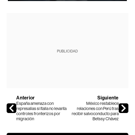
PUBLICIDAD
Anterior
Siguiente
España amenaza con
México restablece
represalias si Italia no levanta
relaciones con Perú tras
controles fronterizos por
recibir salvoconducto para
migración
Betssy Chávez