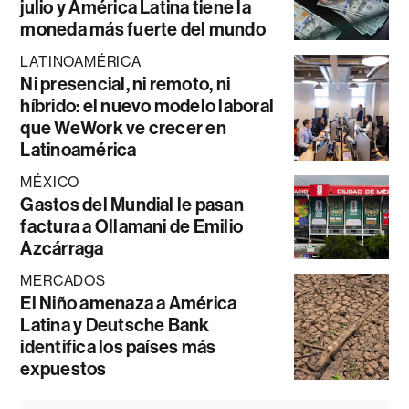
julio y América Latina tiene la
moneda más fuerte del mundo
LATINOAMÉRICA
Ni presencial, ni remoto, ni
híbrido: el nuevo modelo laboral
que WeWork ve crecer en
Latinoamérica
MÉXICO
Gastos del Mundial le pasan
factura a Ollamani de Emilio
Azcárraga
MERCADOS
El Niño amenaza a América
Latina y Deutsche Bank
identifica los países más
expuestos