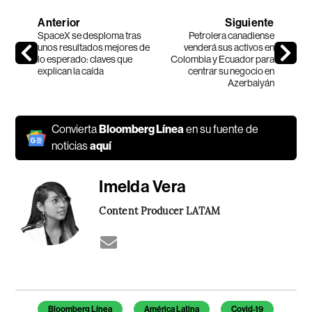
Anterior
Siguiente
SpaceX se desploma tras
Petrolera canadiense
unos resultados mejores de
venderá sus activos en
lo esperado: claves que
Colombia y Ecuador para
explican la caída
centrar su negocio en
Azerbaiyán
Convierta
Bloomberg Línea
en su fuente de
noticias
aquí
Imelda Vera
Content Producer LATAM
Temas de este artículo
Bloomberg Línea
América Latina
Covid-19