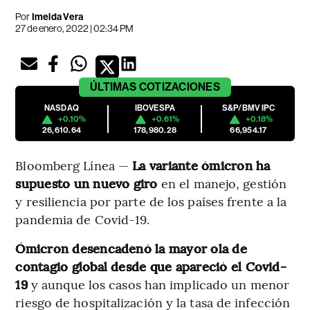
Por
Imelda Vera
27 de enero, 2022 | 02:34 PM
ÚLTIMAS
COTIZACIONES
NASDAQ
IBOVESPA
S&P/BMV IPC
+0.10%
+0.61%
+0.18%
26,610.64
178,980.28
66,954.17
Bloomberg Línea —
La variante ómicron ha
supuesto un nuevo giro
en el manejo, gestión
y resiliencia por parte de los países frente a la
pandemia de Covid-19.
Ómicron desencadenó la mayor ola de
contagio global desde que apareció el Covid-
19
y aunque los casos han implicado un menor
riesgo de hospitalización y la tasa de infección