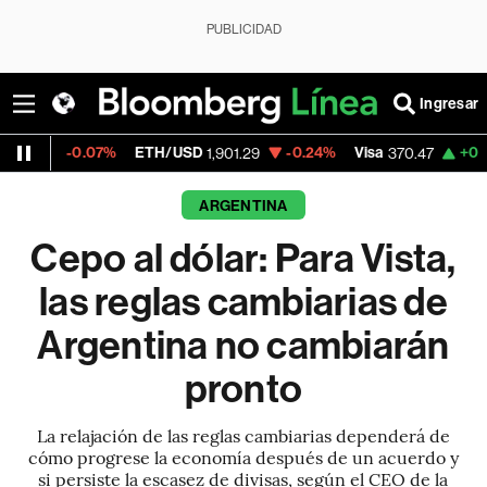
PUBLICIDAD
Ingresar
0.07%
ETH/USD
-0.24%
Visa
+0.52%
Merc
1,901.29
370.47
ARGENTINA
Cepo al dólar: Para Vista,
las reglas cambiarias de
Argentina no cambiarán
pronto
La relajación de las reglas cambiarias dependerá de
cómo progrese la economía después de un acuerdo y
si persiste la escasez de divisas, según el CEO de la