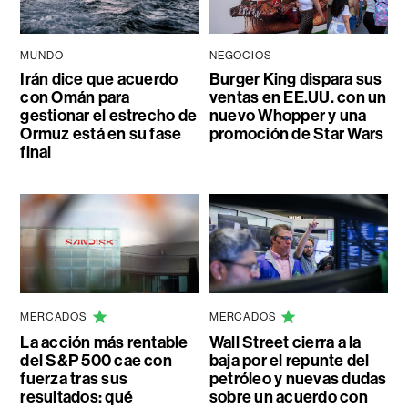
MUNDO
NEGOCIOS
Irán dice que acuerdo
Burger King dispara sus
con Omán para
ventas en EE.UU. con un
gestionar el estrecho de
nuevo Whopper y una
Ormuz está en su fase
promoción de Star Wars
final
MERCADOS
MERCADOS
La acción más rentable
Wall Street cierra a la
del S&P 500 cae con
baja por el repunte del
fuerza tras sus
petróleo y nuevas dudas
resultados: qué
sobre un acuerdo con