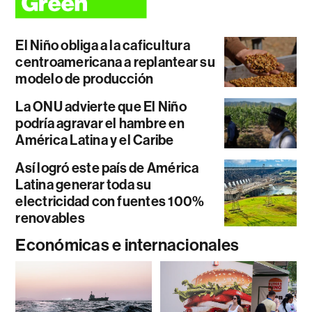
El Niño obliga a la caficultura
centroamericana a replantear su
modelo de producción
La ONU advierte que El Niño
podría agravar el hambre en
América Latina y el Caribe
Así logró este país de América
Latina generar toda su
electricidad con fuentes 100%
renovables
Económicas e internacionales