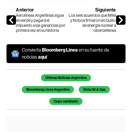
Anterior
Siguiente
Aerolíneas Argentinas sigue
Los seis acuerdos que Milei
en verde y pagará el
y Noboa firmaron en Quito:
impuesto a las ganancias por
de energía nuclear a
primera vez en su historia
ciberdefensa
Convierta
Bloomberg Línea
en su fuente de
noticias
aquí
Temas de este artículo
Últimas Noticias Argentina
Bloomberg Línea Argentina
Vista Oil & Gas
Cepo cambiario