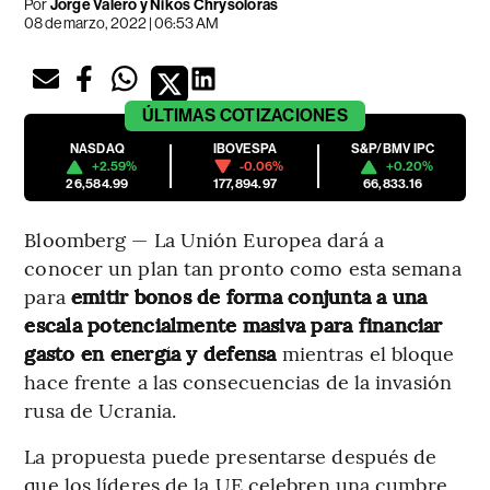
Por
Jorge Valero y Nikos Chrysoloras
08 de marzo, 2022 | 06:53 AM
ÚLTIMAS
COTIZACIONES
NASDAQ
IBOVESPA
S&P/BMV IPC
+2.59%
-0.06%
+0.20%
26,584.99
177,894.97
66,833.16
Bloomberg — La Unión Europea dará a
conocer un plan tan pronto como esta semana
para
emitir bonos de forma conjunta a una
escala potencialmente masiva para financiar
gasto en energía y defensa
mientras el bloque
hace frente a las consecuencias de la invasión
rusa de Ucrania.
La propuesta puede presentarse después de
que los líderes de la UE celebren una cumbre