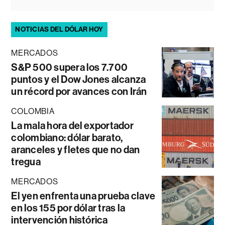
NOTICIAS DEL DÓLAR HOY
MERCADOS
S&P 500 supera los 7.700
puntos y el Dow Jones alcanza
un récord por avances con Irán
COLOMBIA
La mala hora del exportador
colombiano: dólar barato,
aranceles y fletes que no dan
tregua
MERCADOS
El yen enfrenta una prueba clave
en los 155 por dólar tras la
intervención histórica