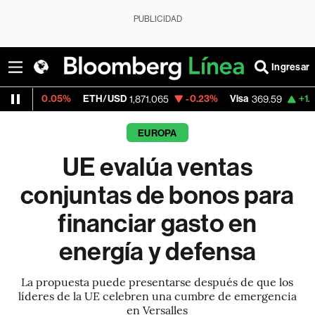
PUBLICIDAD
Ingresar
5%
ETH/USD
-0.23%
Visa
+1.07%
Mercad
1,871.065
369.59
EUROPA
UE evalúa ventas
conjuntas de bonos para
financiar gasto en
energía y defensa
La propuesta puede presentarse después de que los
líderes de la UE celebren una cumbre de emergencia
en Versalles