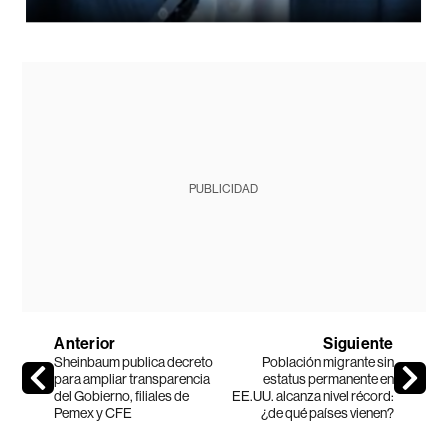
PUBLICIDAD
Anterior
Siguiente
Sheinbaum publica decreto
Población migrante sin
para ampliar transparencia
estatus permanente en
del Gobierno, filiales de
EE.UU. alcanza nivel récord:
Pemex y CFE
¿de qué países vienen?