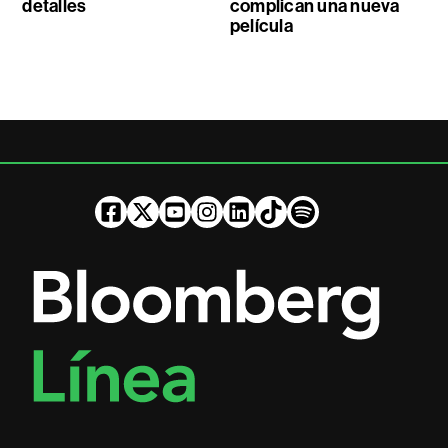
detalles
complican una nueva
película