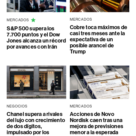
MERCADOS
MERCADOS
Cobre toca máximos de
S&P 500 supera los
casi tres meses ante la
7.700 puntos y el Dow
expectativa de un
Jones alcanza un récord
posible arancel de
por avances con Irán
Trump
NEGOCIOS
MERCADOS
Chanel supera a rivales
Acciones de Novo
del lujo con crecimiento
Nordisk caen tras una
de dos dígitos,
mejora de previsiones
impulsado por los
menor a la esperada