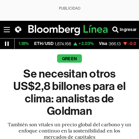
PUBLICIDAD
Ingresar
18%
ETH/USD
+2.03%
Visa
-0.04%
Mercad
1,874.168
366.13
GREEN
Se necesitan otros
US$2,8 billones para el
clima: analistas de
Goldman
También son vitales un precio global del carbono y un
enfoque continuo en la sostenibilidad en los
mercados de capitales