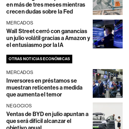
en más de tres meses mientras
crecen dudas sobre la Fed
MERCADOS
Wall Street cerró con ganancias
un julio volátil gracias a Amazon y
el entusiasmo por la IA
OTRAS NOTICIAS ECONÓMICAS
MERCADOS
Inversores en préstamos se
muestran reticentes a medida
que aumenta el temor
NEGOCIOS
Ventas de BYD en julio apuntan a
que será difícil alcanzar el
objetivo anual