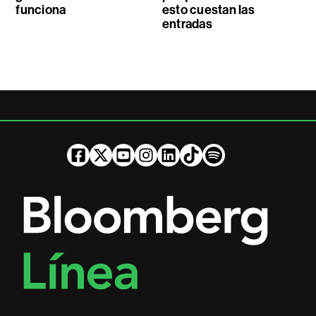
funciona
esto cuestan las
entradas