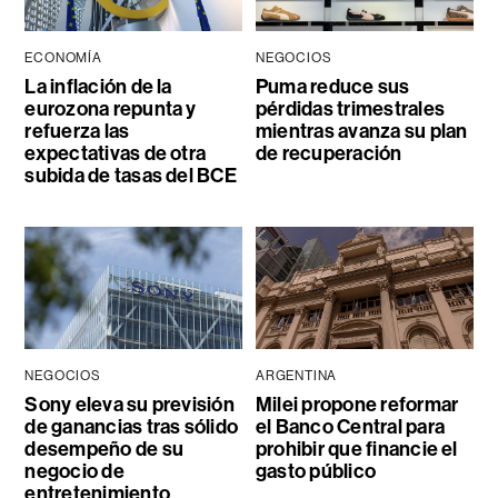
ECONOMÍA
NEGOCIOS
La inflación de la
Puma reduce sus
eurozona repunta y
pérdidas trimestrales
refuerza las
mientras avanza su plan
expectativas de otra
de recuperación
subida de tasas del BCE
NEGOCIOS
ARGENTINA
Sony eleva su previsión
Milei propone reformar
de ganancias tras sólido
el Banco Central para
desempeño de su
prohibir que financie el
negocio de
gasto público
entretenimiento