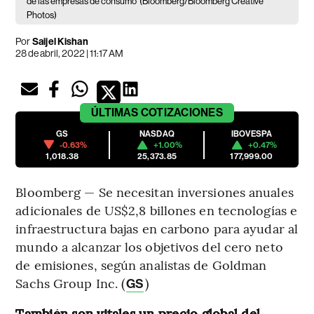
de las empresas de consumo
(Bloomberg/Bloomberg Creative
Photos)
Por
Saijel Kishan
28 de abril, 2022 | 11:17 AM
ÚLTIMAS
COTIZACIONES
GS
NASDAQ
IBOVESPA
-0.63%
+1.00%
+0.47%
1,018.38
25,373.85
177,999.00
Bloomberg — Se necesitan inversiones anuales
adicionales de US$2,8 billones en tecnologías e
infraestructura bajas en carbono para ayudar al
mundo a alcanzar los objetivos del cero neto
de emisiones, según analistas de Goldman
Sachs Group Inc. (
)
GS
También son vitales un precio global del