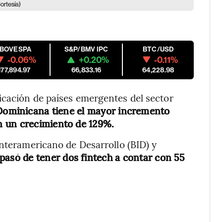
ortesía)
IBOVESPA
S&P/BMV IPC
BTC/USD
-0.06%
+0.20%
-0.11%
177,894.97
66,833.16
64,228.98
icación de países emergentes del sector
Dominicana tiene el mayor incremento
n un crecimiento de 129%.
Interamericano de Desarrollo (BID) y
 pasó de tener dos fintech a contar con 55