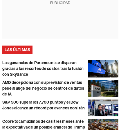
PUBLICIDAD
LAS ÚLTIMAS
Las ganancias de Paramount se disparan
gracias a los recortes de costos tras la fusión
con Skydance
AMD decepciona con su previsión de ventas
pese al auge del negocio de centros de datos
de IA
S&P 500 supera los 7.700 puntos y el Dow
Jones alcanza un récord por avances con Irán
Cobre toca máximos de casi tres meses ante
la expectativa de un posible arancel de Trump