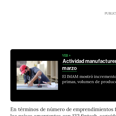
PUBLIC
VER +
Actividad manufacture
marzo
El IMAM mostró incrementos 
primas, volumen de producc
En términos de número de emprendimientos fin
los países emergentes con 132 fintech, segui