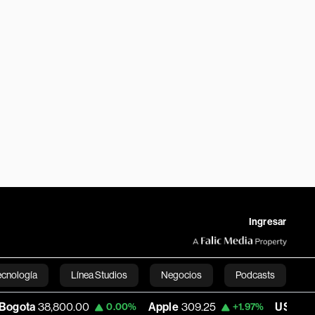
Ingresar
ecnología
Línea Studios
Negocios
Podcasts
,800.00
Apple
309.25
USD COP
3,195.99
0.00%
+1.97%
English