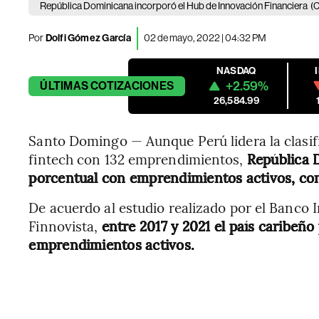
República Dominicana incorporó el Hub de Innovación Financiera
(C
Por
Dolfi Gómez García
02 de mayo, 2022 | 04:32 PM
NASDAQ
+2.59%
ÚLTIMAS
COTIZACIONES
26,584.99
Santo Domingo — Aunque Perú lidera la clasif
fintech con 132 emprendimientos,
República 
porcentual con emprendimientos activos, co
De acuerdo al estudio realizado por el Banco 
Finnovista,
entre 2017 y 2021 el país caribeño
emprendimientos activos.