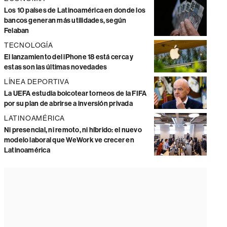
Los 10 países de Latinoamérica en donde los
bancos generan más utilidades, según
Felaban
TECNOLOGÍA
El lanzamiento del iPhone 18 está cerca y
estas son las últimas novedades
LÍNEA DEPORTIVA
La UEFA estudia boicotear torneos de la FIFA
por su plan de abrirse a inversión privada
LATINOAMÉRICA
Ni presencial, ni remoto, ni híbrido: el nuevo
modelo laboral que WeWork ve crecer en
Latinoamérica