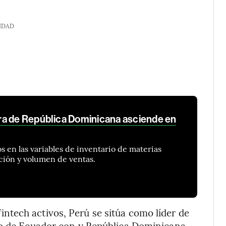
IDAD
ra de República Dominicana asciende en
en las variables de inventario de materias
ión y volumen de ventas.
tech activos, Perú se sitúa como líder de
do de Ecuador con y República Dominicana