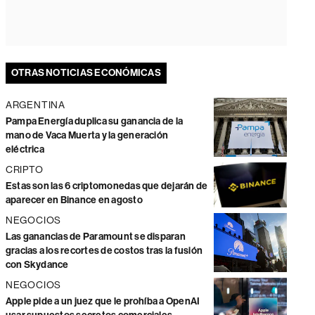
OTRAS NOTICIAS ECONÓMICAS
ARGENTINA
Pampa Energía duplica su ganancia de la
mano de Vaca Muerta y la generación
eléctrica
CRIPTO
Estas son las 6 criptomonedas que dejarán de
aparecer en Binance en agosto
NEGOCIOS
Las ganancias de Paramount se disparan
gracias a los recortes de costos tras la fusión
con Skydance
NEGOCIOS
Apple pide a un juez que le prohíba a OpenAI