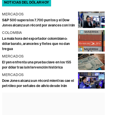
NOTICIAS DEL DÓLAR HOY
MERCADOS
S&P 500 supera los 7.700 puntos y el Dow
Jones alcanza un récord por avances con Irán
COLOMBIA
La mala hora del exportador colombiano:
dólar barato, aranceles y fletes que no dan
tregua
MERCADOS
El yen enfrenta una prueba clave en los 155
por dólar tras la intervención histórica
MERCADOS
Dow Jones alcanza un récord mientras cae el
petróleo por señales de alivio desde Irán