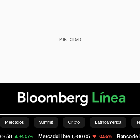
PUBLICIDAD
Mercados
Summit
Cripto
Latinoamérica
T
MercadoLibre
1,890.05
Banco de Bogota
38
.07%
-0.55%
Green
Economía
Estilo de vida
Mundo
Videos