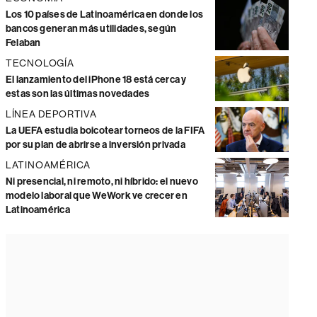
Los 10 países de Latinoamérica en donde los
bancos generan más utilidades, según
Felaban
TECNOLOGÍA
El lanzamiento del iPhone 18 está cerca y
estas son las últimas novedades
LÍNEA DEPORTIVA
La UEFA estudia boicotear torneos de la FIFA
por su plan de abrirse a inversión privada
LATINOAMÉRICA
Ni presencial, ni remoto, ni híbrido: el nuevo
modelo laboral que WeWork ve crecer en
Latinoamérica