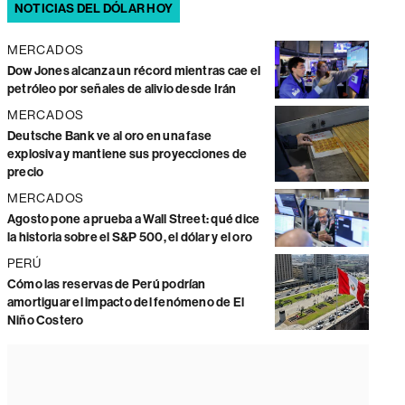
NOTICIAS DEL DÓLAR HOY
MERCADOS
Dow Jones alcanza un récord mientras cae el
petróleo por señales de alivio desde Irán
MERCADOS
Deutsche Bank ve al oro en una fase
explosiva y mantiene sus proyecciones de
precio
MERCADOS
Agosto pone a prueba a Wall Street: qué dice
la historia sobre el S&P 500, el dólar y el oro
PERÚ
Cómo las reservas de Perú podrían
amortiguar el impacto del fenómeno de El
Niño Costero