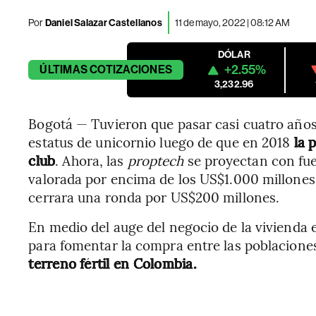
Por
Daniel Salazar Castellanos
11 de mayo, 2022 | 08:12 AM
DÓLAR
+2.55%
ÚLTIMAS
COTIZACIONES
3,232.96
Bogotá — Tuvieron que pasar casi cuatro año
estatus de unicornio luego de que en 2018
la p
club
. Ahora, las
proptech
se proyectan con fu
valorada por encima de los US$1.000 millones
cerrara una ronda por US$200 millones.
En medio del auge del negocio de la vivienda
para fomentar la compra entre las poblacione
terreno fértil en Colombia.