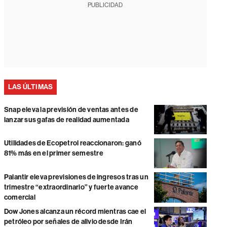
PUBLICIDAD
LAS ÚLTIMAS
Snap eleva la previsión de ventas antes de
lanzar sus gafas de realidad aumentada
Utilidades de Ecopetrol reaccionaron: ganó
81% más en el primer semestre
Palantir eleva previsiones de ingresos tras un
trimestre “extraordinario” y fuerte avance
comercial
Dow Jones alcanza un récord mientras cae el
petróleo por señales de alivio desde Irán