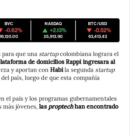
BVC
NASDAQ
BTC/USD
-0.62%
+2.13%
-0.52%
16,120.00
25,913.90
63,413.43
s para que una
startup
colombiana lograra el
lataforma de domicilios Rappi ingresara al
erza y aportan con
Habi
la segunda
startup
 del país, luego de que esta compañía
 en el país y los programas gubernamentales
s más jóvenes,
las
proptech
han encontrado