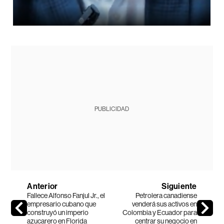
PUBLICIDAD
Anterior
Siguiente
Fallece Alfonso Fanjul Jr., el
Petrolera canadiense
empresario cubano que
venderá sus activos en
construyó un imperio
Colombia y Ecuador para
azucarero en Florida
centrar su negocio en