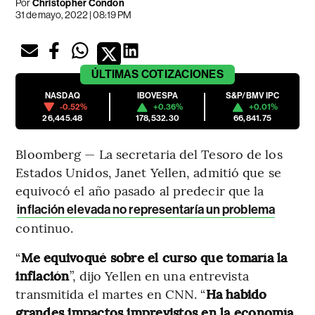
Por
Christopher Condon
31 de mayo, 2022 | 08:19 PM
ÚLTIMAS
COTIZACIONES
NASDAQ
IBOVESPA
S&P/BMV IPC
-0.52%
+0.36%
+0.01%
26,445.48
178,532.30
66,841.75
Bloomberg — La secretaria del Tesoro de los
Estados Unidos, Janet Yellen, admitió que se
equivocó el año pasado al predecir que la
inflación elevada no representaría un problema
continuo.
“
Me equivoqué sobre el curso que tomaría la
inflación
”, dijo Yellen en una entrevista
transmitida el martes en CNN. “
Ha habido
grandes impactos imprevistos en la economía