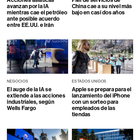
Acciones asiáticas
PMI de servicios de
avanzan por la IA
China cae a su nivel más
mientras cae el petróleo
bajo en casi dos años
ante posible acuerdo
entre EE.UU. e Irán
NEGOCIOS
ESTADOS UNIDOS
El auge de la IA se
Apple se prepara para el
extiende a las acciones
lanzamiento del iPhone
industriales, según
con un sorteo para
Wells Fargo
empleados de las
tiendas