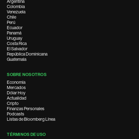
Argentina
Colombia
Venezuela
Chile
Perú
Ecuador
Panamá
Uruguay
Costa Rica
El Salvador
República Dominicana
Guatemala
SOBRE NOSOTROS
Economía
Mercados
Dólar Hoy
Actualidad
Cripto
Finanzas Personales
Podcasts
Listas de Bloomberg Línea
TÉRMINOS DE USO