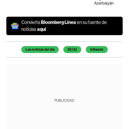
Azerbaiyán
Convierta
Bloomberg Línea
en su fuente de
noticias
aquí
Temas de este artículo
Las noticias del día
EE UU
Inflación
PUBLICIDAD