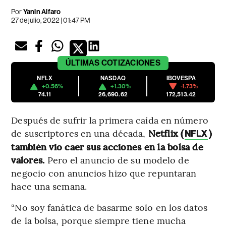
Por
Yanin Alfaro
27 de julio, 2022 | 01:47 PM
ÚLTIMAS
COTIZACIONES
NFLX
NASDAQ
IBOVESPA
+0.56%
+1.30%
-1.73%
74.11
26,690.62
172,513.42
Después de sufrir la primera caída en número
de suscriptores en una década,
Netflix (
)
NFLX
también vio caer sus acciones en la bolsa de
valores.
Pero el anuncio de su modelo de
negocio con anuncios hizo que repuntaran
hace una semana.
“No soy fanática de basarme solo en los datos
de la bolsa, porque siempre tiene mucha