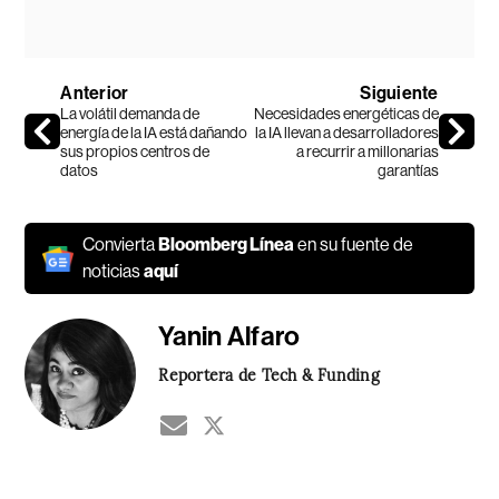
Anterior
Siguiente
La volátil demanda de
Necesidades energéticas de
energía de la IA está dañando
la IA llevan a desarrolladores
sus propios centros de
a recurrir a millonarias
datos
garantías
Convierta
Bloomberg Línea
en su fuente de
noticias
aquí
Yanin Alfaro
Reportera de Tech & Funding