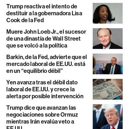
Trump reactiva el intento de
destituir a la gobernadora Lisa
Cook de la Fed
Muere John Loeb Jr., el sucesor
de una dinastía de Wall Street
que se volcó a la política
Barkin, de la Fed, advierte que el
mercado laboral de EE.UU. está
en un “equilibrio débil”
Yen avanza tras el débil dato
laboral de EE.UU. y crece la
alerta por posible intervención
Trump dice que avanzan las
negociaciones sobre Ormuz
mientras Irán evalúa veto a
EE.UU.