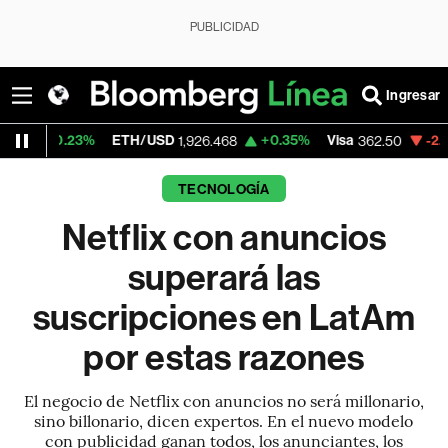
PUBLICIDAD
Ingresar
3%
ETH/USD
+0.35%
Visa
-2.15%
Mercad
1,926.468
362.50
TECNOLOGÍA
Netflix con anuncios
superará las
suscripciones en LatAm
por estas razones
El negocio de Netflix con anuncios no será millonario,
sino billonario, dicen expertos. En el nuevo modelo
con publicidad ganan todos, los anunciantes, los