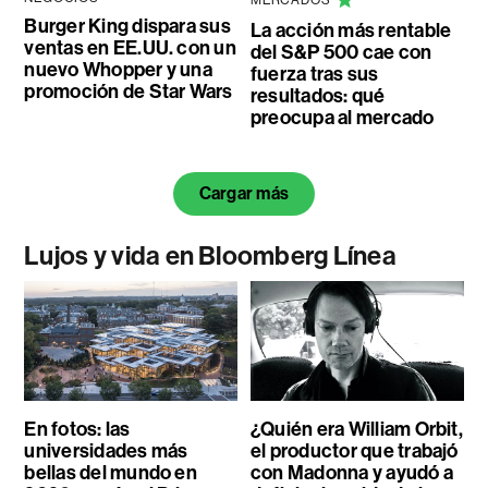
Burger King dispara sus
La acción más rentable
ventas en EE.UU. con un
del S&P 500 cae con
nuevo Whopper y una
fuerza tras sus
promoción de Star Wars
resultados: qué
preocupa al mercado
Cargar más
Lujos y vida en Bloomberg Línea
En fotos: las
¿Quién era William Orbit,
universidades más
el productor que trabajó
bellas del mundo en
con Madonna y ayudó a