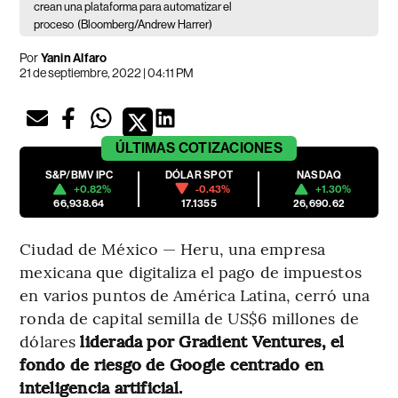
crean una plataforma para automatizar el
proceso
(Bloomberg/Andrew Harrer)
Por
Yanin Alfaro
21 de septiembre, 2022 | 04:11 PM
ÚLTIMAS
COTIZACIONES
S&P/BMV IPC
DÓLAR SPOT
NASDAQ
+0.82%
-0.43%
+1.30%
66,938.64
17.1355
26,690.62
Ciudad de México — Heru, una empresa
mexicana que digitaliza el pago de impuestos
en varios puntos de América Latina, cerró una
ronda de capital semilla de US$6 millones de
dólares
liderada por Gradient Ventures, el
fondo de riesgo de Google centrado en
inteligencia artificial.