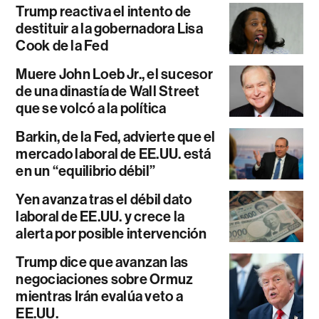
Trump reactiva el intento de
destituir a la gobernadora Lisa
Cook de la Fed
Muere John Loeb Jr., el sucesor
de una dinastía de Wall Street
que se volcó a la política
Barkin, de la Fed, advierte que el
mercado laboral de EE.UU. está
en un “equilibrio débil”
Yen avanza tras el débil dato
laboral de EE.UU. y crece la
alerta por posible intervención
Trump dice que avanzan las
negociaciones sobre Ormuz
mientras Irán evalúa veto a
EE.UU.