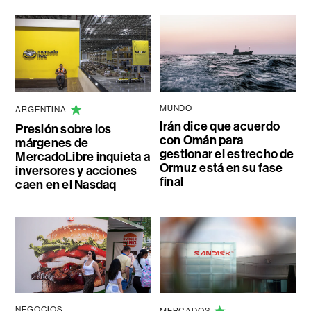
MUNDO
ARGENTINA
Irán dice que acuerdo
Presión sobre los
con Omán para
márgenes de
gestionar el estrecho de
MercadoLibre inquieta a
Ormuz está en su fase
inversores y acciones
final
caen en el Nasdaq
NEGOCIOS
MERCADOS