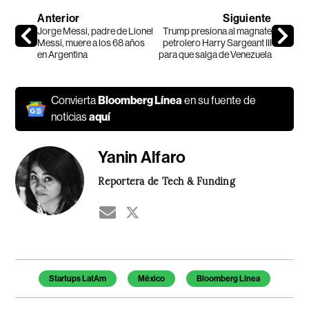
Anterior
Siguiente
Jorge Messi, padre de Lionel
Trump presiona al magnate
Messi, muere a los 68 años
petrolero Harry Sargeant III
en Argentina
para que salga de Venezuela
Convierta
Bloomberg Línea
en su fuente de
noticias
aquí
Yanin Alfaro
Reportera de Tech & Funding
Temas de este artículo
Startups LatAm
México
Bloomberg Línea