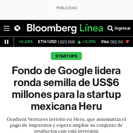
PUBLICIDAD
Ingresar
4%
ETH/USD
+0.51%
Visa
-2.15%
Mercad
1,923.695
362.50
STARTUPS
Fondo de Google lidera
ronda semilla de US$6
millones para la startup
mexicana Heru
Gradient Ventures invirtió en Heru, que automatiza el
pago de impuestos y espera ampliar su conjunto de
productos con esta inversión