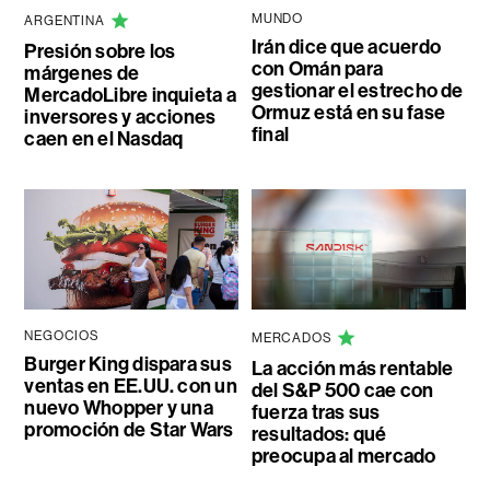
MUNDO
ARGENTINA
Irán dice que acuerdo
Presión sobre los
con Omán para
márgenes de
gestionar el estrecho de
MercadoLibre inquieta a
Ormuz está en su fase
inversores y acciones
final
caen en el Nasdaq
NEGOCIOS
MERCADOS
Burger King dispara sus
La acción más rentable
ventas en EE.UU. con un
del S&P 500 cae con
nuevo Whopper y una
fuerza tras sus
promoción de Star Wars
resultados: qué
preocupa al mercado