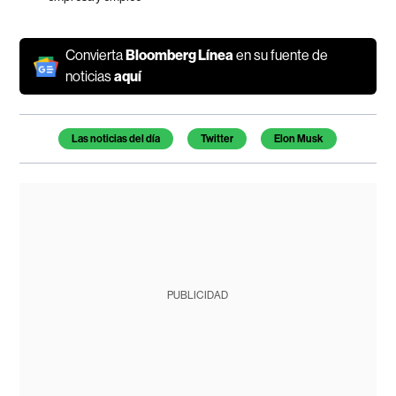
Convierta
Bloomberg Línea
en su fuente de
noticias
aquí
Temas de este artículo
Las noticias del día
Twitter
Elon Musk
PUBLICIDAD