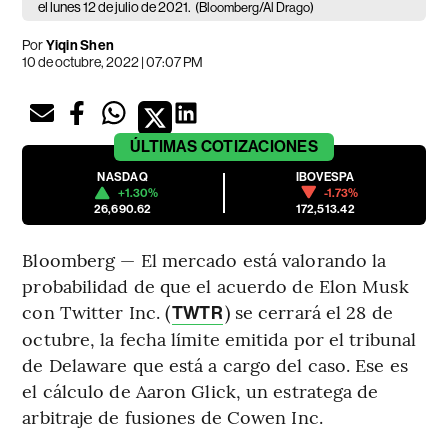
el lunes 12 de julio de 2021.
(Bloomberg/Al Drago)
Por
Yiqin Shen
10 de octubre, 2022 | 07:07 PM
ÚLTIMAS
COTIZACIONES
NASDAQ
IBOVESPA
+1.30%
-1.73%
26,690.62
172,513.42
Bloomberg — El mercado está valorando la
probabilidad de que el acuerdo de Elon Musk
con Twitter Inc. (
) se cerrará el 28 de
TWTR
octubre, la fecha límite emitida por el tribunal
de Delaware que está a cargo del caso. Ese es
el cálculo de Aaron Glick, un estratega de
arbitraje de fusiones de Cowen Inc.