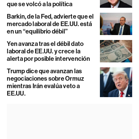
que se volcó a la política
Barkin, de la Fed, advierte que el
mercado laboral de EE.UU. está
en un “equilibrio débil”
Yen avanza tras el débil dato
laboral de EE.UU. y crece la
alerta por posible intervención
Trump dice que avanzan las
negociaciones sobre Ormuz
mientras Irán evalúa veto a
EE.UU.