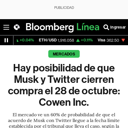
PUBLICIDAD
Ingresar
0.04%
ETH/USD
+0.11%
Visa
-2.15%
Merc
1,916.058
362.50
MERCADOS
Hay posibilidad de que
Musk y Twitter cierren
compra el 28 de octubre:
Cowen Inc.
El mercado ve un 60% de probabilidad de que el
acuerdo de Musk con Twitter llegue a la fecha límite
establecida por el tribunal que lleva el caso, según la