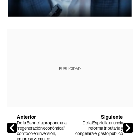
PUBLICIDAD
Anterior
Siguiente
De la Espriella propone una
De la Espriella anuncia
“regeneración económica”
reforma tributaria y
con foco en inversión,
congelará el gasto público
empresa y empleo