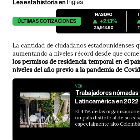
Lea esta historia en
Inglés
NASDAQ
+2.13%
ÚLTIMAS
COTIZACIONES
25,913.90
La cantidad de ciudadanos estadounidenses q
aumentando a niveles récord desde que comen
los permisos de residencia temporal en el p
niveles del año previo a la pandemia de Covid
VER +
Trabajadores nómadas y
Latinoamérica en 2022
El 44% de las organizacione
un país distinto al de su c
especialmente alto Colombia