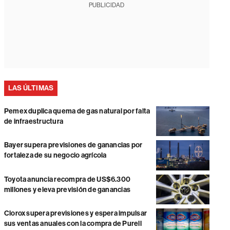
PUBLICIDAD
LAS ÚLTIMAS
Pemex duplica quema de gas natural por falta
de infraestructura
Bayer supera previsiones de ganancias por
fortaleza de su negocio agrícola
Toyota anuncia recompra de US$6.300
millones y eleva previsión de ganancias
Clorox supera previsiones y espera impulsar
sus ventas anuales con la compra de Purell