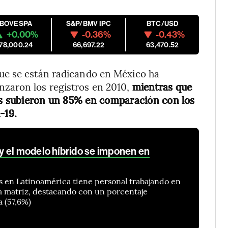
IBOVESPA
S&P/BMV IPC
BTC/USD
+0.00%
-0.36%
-0.43%
178,000.24
66,697.22
63,470.52
ue se están radicando en México ha
zaron los registros en 2010,
mientras que
aís subieron un 85% en comparación con los
-19.
 el modelo híbrido se imponen en
s en Latinoamérica tiene personal trabajando en
asa matriz, destacando con un porcentaje
 (57,6%)