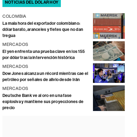
NOTICIAS DEL DÓLAR HOY
COLOMBIA
La mala hora del exportador colombiano:
dólar barato, aranceles y fletes que no dan
tregua
MERCADOS
El yen enfrenta una prueba clave en los 155
por dólar tras la intervención histórica
MERCADOS
Dow Jones alcanza un récord mientras cae el
petróleo por señales de alivio desde Irán
MERCADOS
Deutsche Bank ve al oro en una fase
explosiva y mantiene sus proyecciones de
precio