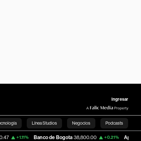
Ingresar
ecnología
Línea Studios
Negocios
Podcasts
Banco de Bogota
38,800.00
Apple
303.27
.11%
+0.21%
English