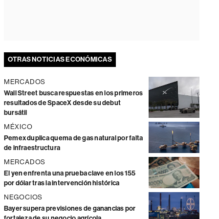
OTRAS NOTICIAS ECONÓMICAS
MERCADOS
Wall Street busca respuestas en los primeros
resultados de SpaceX desde su debut
bursátil
MÉXICO
Pemex duplica quema de gas natural por falta
de infraestructura
MERCADOS
El yen enfrenta una prueba clave en los 155
por dólar tras la intervención histórica
NEGOCIOS
Bayer supera previsiones de ganancias por
fortaleza de su negocio agrícola