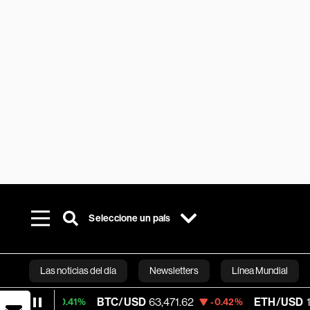
Seleccione un país
Las noticias del día
Newsletters
Línea Mundial
BTC/USD
63,471.62
ETH/USD
1,855.065
+0.41%
-0.42%
Bloomberg 