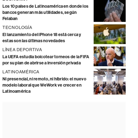
Los 10 países de Latinoamérica en donde los
bancos generan más utilidades, según
Felaban
TECNOLOGÍA
El lanzamiento del iPhone 18 está cerca y
estas son las últimas novedades
LÍNEA DEPORTIVA
La UEFA estudia boicotear torneos de la FIFA
por su plan de abrirse a inversión privada
LATINOAMÉRICA
Ni presencial, ni remoto, ni híbrido: el nuevo
modelo laboral que WeWork ve crecer en
Latinoamérica