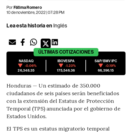
Por
Fátima Romero
10 de noviembre, 2022 | 07:28 PM
Lea esta historia en
Inglés
ÚLTIMAS
COTIZACIONES
NASDAQ
IBOVESPA
S&P/BMV IPC
-0.06%
-1.23%
-0.19%
26,348.35
175,546.36
66,396.15
Honduras — Un estimado de 350.000
ciudadanos de seis países serán beneficiados
con la extensión del Estatus de Protección
Temporal (TPS) anunciada por el gobierno de
Estados Unidos.
El TPS es un estatus migratorio temporal