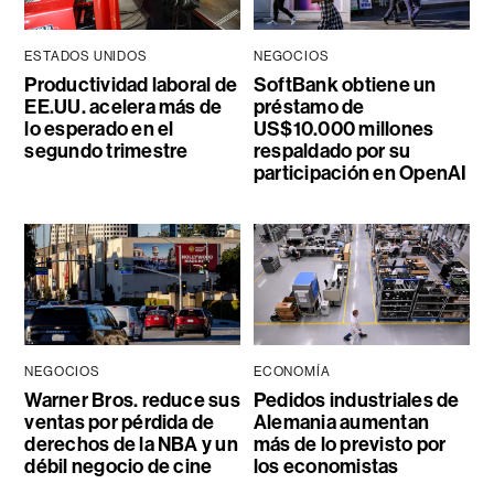
ESTADOS UNIDOS
NEGOCIOS
Productividad laboral de
SoftBank obtiene un
EE.UU. acelera más de
préstamo de
lo esperado en el
US$10.000 millones
segundo trimestre
respaldado por su
participación en OpenAI
NEGOCIOS
ECONOMÍA
Warner Bros. reduce sus
Pedidos industriales de
ventas por pérdida de
Alemania aumentan
derechos de la NBA y un
más de lo previsto por
débil negocio de cine
los economistas