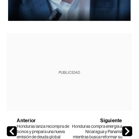
PUBLICIDAD
Anterior
Siguiente
Honduras lanza recompra de
Honduras compra energía a
bonos y prepara una nueva
Nicaragua y Panamá
emisión de deuda global
mientras busca reformar su