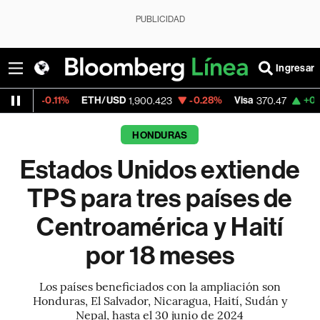
PUBLICIDAD
Ingresar
1%
ETH/USD
-0.28%
Visa
+0.52%
Mercad
1,900.423
370.47
HONDURAS
Estados Unidos extiende
TPS para tres países de
Centroamérica y Haití
por 18 meses
Los países beneficiados con la ampliación son
Honduras, El Salvador, Nicaragua, Haití, Sudán y
Nepal, hasta el 30 junio de 2024