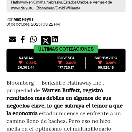
Hathaway en Omaha, Nebraska, Estados Unidos, el viernes 4 de
mayo de 2018.
(Bloomberg/David Williams)
Por
Max Reyes
31 de octubre, 2025 | 03:22 PM
ÚLTIMAS
COTIZACIONES
NASDAQ
IBOVESPA
S&P/BMV IPC
-0.83%
-0.09%
-0.46%
26,363.44
177,726.17
66,525.18
Bloomberg — Berkshire Hathaway Inc.,
propiedad de
Warren Buffett, registró
resultados más débiles en algunos de sus
negocios clave, lo que subraya el temor a que
la economía
estadounidense se enfrente a un
camino lleno de baches. Pero eso no hizo
mella en el optimismo del multimillonario