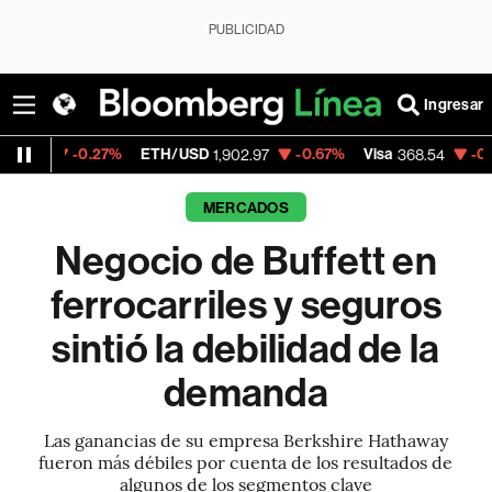
PUBLICIDAD
Ingresar
7%
ETH/USD
-0.67%
Visa
-0.28%
Mercado
1,902.97
368.54
MERCADOS
Negocio de Buffett en
ferrocarriles y seguros
sintió la debilidad de la
demanda
Las ganancias de su empresa Berkshire Hathaway
fueron más débiles por cuenta de los resultados de
algunos de los segmentos clave