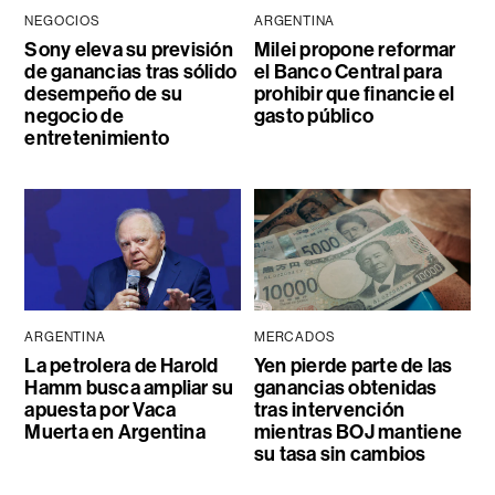
NEGOCIOS
ARGENTINA
Sony eleva su previsión
Milei propone reformar
de ganancias tras sólido
el Banco Central para
desempeño de su
prohibir que financie el
negocio de
gasto público
entretenimiento
ARGENTINA
MERCADOS
La petrolera de Harold
Yen pierde parte de las
Hamm busca ampliar su
ganancias obtenidas
apuesta por Vaca
tras intervención
Muerta en Argentina
mientras BOJ mantiene
su tasa sin cambios