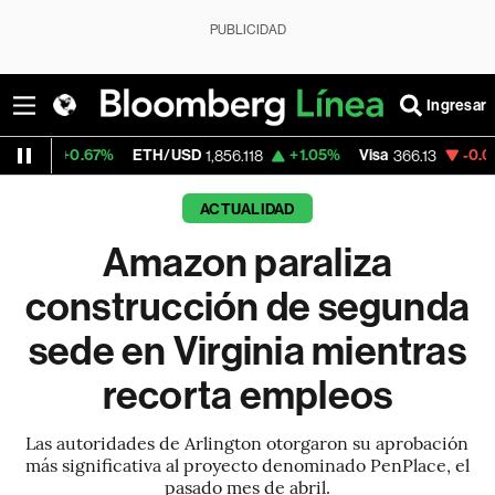
PUBLICIDAD
Ingresar
%
ETH/USD
+1.05%
Visa
-0.04%
MercadoLi
1,856.118
366.13
ACTUALIDAD
Amazon paraliza
construcción de segunda
sede en Virginia mientras
recorta empleos
Las autoridades de Arlington otorgaron su aprobación
más significativa al proyecto denominado PenPlace, el
pasado mes de abril.