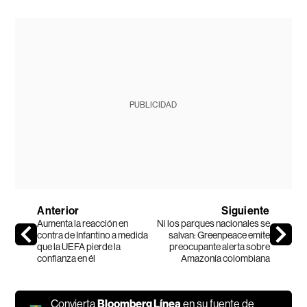
PUBLICIDAD
Anterior
Siguiente
Aumenta la reacción en
Ni los parques nacionales se
contra de Infantino a medida
salvan: Greenpeace emite
que la UEFA pierde la
preocupante alerta sobre
confianza en él
Amazonía colombiana
Convierta
Bloomberg Línea
en su fuente de