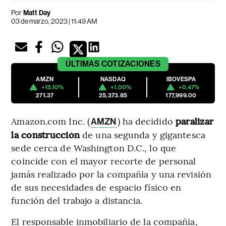
Por
Matt Day
03 de marzo, 2023 | 11:49 AM
ÚLTIMAS
COTIZACIONES
AMZN
NASDAQ
IBOVESPA
+15.10%
+1.00%
+0.47%
271.37
25,373.85
177,999.00
Amazon.com Inc. (
) ha decidido
paralizar
AMZN
la construcción
de una segunda y gigantesca
sede cerca de Washington D.C., lo que
coincide con el mayor recorte de personal
jamás realizado por la compañía y una revisión
de sus necesidades de espacio físico en
función del trabajo a distancia.
El responsable inmobiliario de la compañía,