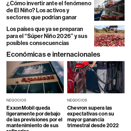
¿Cómo invertir ante el fenómeno
de El Niño? Los activos y
sectores que podrían ganar
Los países que ya se preparan
para el “Súper Niño 2026” y sus
posibles consecuencias
Económicas e internacionales
NEGOCIOS
NEGOCIOS
ExxonMobil queda
Chevron supera las
ligeramente por debajo
expectativas con su
de las previsiones por el
mayor ganancia
mantenimiento de sus
trimestral desde 2022