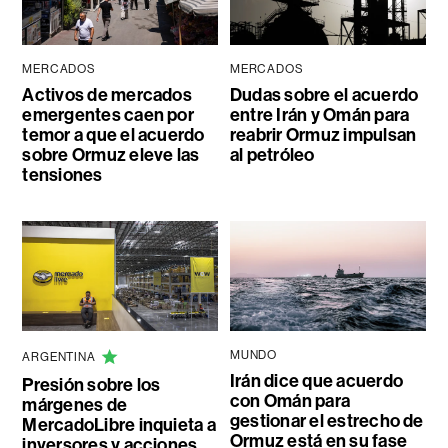
MERCADOS
MERCADOS
Activos de mercados
Dudas sobre el acuerdo
emergentes caen por
entre Irán y Omán para
temor a que el acuerdo
reabrir Ormuz impulsan
sobre Ormuz eleve las
al petróleo
tensiones
MUNDO
ARGENTINA
Irán dice que acuerdo
Presión sobre los
con Omán para
márgenes de
gestionar el estrecho de
MercadoLibre inquieta a
Ormuz está en su fase
inversores y acciones