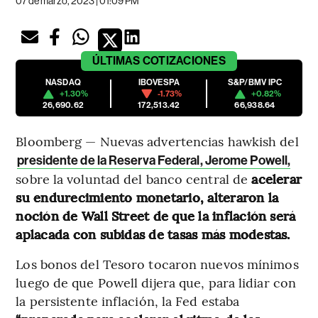
07 de marzo, 2023 | 01:09 PM
ÚLTIMAS
COTIZACIONES
NASDAQ
IBOVESPA
S&P/BMV IPC
+1.30%
-1.73%
+0.82%
26,690.62
172,513.42
66,938.64
Bloomberg — Nuevas advertencias hawkish del
presidente de la Reserva Federal, Jerome Powell,
sobre la voluntad del banco central de
acelerar
su endurecimiento monetario, alteraron la
noción de Wall Street de que la inflación será
aplacada con subidas de tasas más modestas.
Los bonos del Tesoro tocaron nuevos mínimos
luego de que Powell dijera que, para lidiar con
la persistente inflación, la Fed estaba