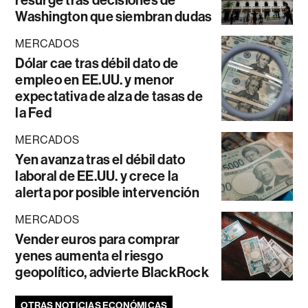
resurge tras decisiones de
Washington que siembran dudas
MERCADOS
Dólar cae tras débil dato de
empleo en EE.UU. y menor
expectativa de alza de tasas de
la Fed
MERCADOS
Yen avanza tras el débil dato
laboral de EE.UU. y crece la
alerta por posible intervención
MERCADOS
Vender euros para comprar
yenes aumenta el riesgo
geopolítico, advierte BlackRock
OTRAS NOTICIAS ECONÓMICAS